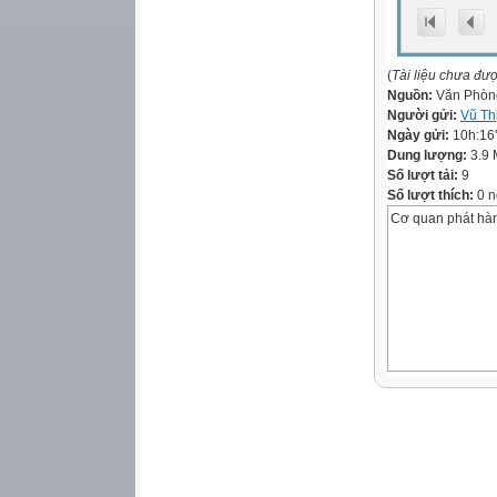
(
Tài liệu chưa đư
Nguồn:
Văn Phòn
Người gửi:
Vũ Th
Ngày gửi:
10h:16
Dung lượng:
3.9
Số lượt tải:
9
Số lượt thích:
0 n
Cơ quan phát h