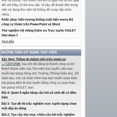
trên hệ thống. Tuy nhiên, đôi khi có gây một số trở ngại
đối với thầy, cô khi truy cập. Vì vậy, để thuận tiện trong
việc sử dụng thư viện hệ thống đã cung cấp chức
năng...
Khắc phục hiện tượng không xuất hiện menu Bộ
công cụ Violet trên PowerPoint và Word
Thử nghiệm Hệ thống Kiểm tra Trực tuyến ViOLET
Giai đoạn 1
Xem tiếp
HƯỚNG DẪN SỬ DỤNG THƯ VIỆN
Xác thực Thông tin thành viên trên violet.vn
Sau khi đã đăng ký thành công và trở
thành thành viên của Thư viện trực tuyến, nếu bạn
muốn tạo trang riêng cho Trường, Phòng Giáo dục, Sở
Giáo dục, cho cá nhân mình hay bạn muốn soạn thảo
bài giảng điện tử trực tuyến bằng công cụ soạn thảo
bài giảng ViOLET, bạn...
Bài 4: Quản lí ngân hàng câu hỏi và sinh đề có điều
kiện
Bài 3: Tạo đề thi trắc nghiệm trực tuyến dạng chọn
một đáp án đúng
Bài 2: Tạo cây thư mục chứa câu hỏi trắc nghiệm