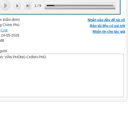
1
/
9
ợc thẩm định
)
Nhấn vào đây để tải về
g Chính Phủ
Báo tài liệu có sai sót
ị Lụa
Nhắn tin cho tác giả
' 24-05-2026
 MB
gười
ành: VĂN PHÒNG CHÍNH PHỦ