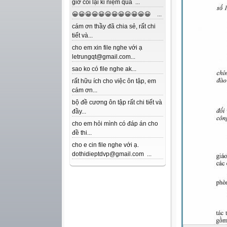
giờ coi lại kỉ niệm quá ...
😀😀😀😀😀😀😀😀😀😀😀😀 ...
cám ơn thầy đã chia sẻ, rất chi
tiết và...
cho em xin file nghe với ạ
letrungqt@gmail.com...
sao ko có file nghe ak...
rất hữu ích cho việc ôn tập, em
cám ơn...
bộ đề cương ôn tập rất chi tiết và
đầy...
cho em hỏi mình có đáp án cho
đề thi...
cho e cin file nghe với ạ.
dothidieptdvp@gmail.com ...