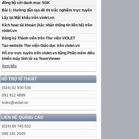
đồng bộ với danh mục SGK
Bài 1: Hướng dẫn tạo đề thi trắc nghiệm trực tuyến
Lấy lại Mật khẩu trên violet.vn
Kích hoạt tài khoản (Xác nhận thông tin liên hệ) trên
violet.vn
Đăng ký Thành viên trên Thư viện ViOLET
Tạo website Thư viện Giáo dục trên violet.vn
Hỗ trợ trực tuyến trên violet.vn bằng Phần mềm điều
khiển máy tính từ xa TeamViewer
Xem tiếp
HỖ TRỢ KĨ THUẬT
(024) 62 930 536
091 912 4899
hotro@violet.vn
LIÊN HỆ QUẢNG CÁO
(024) 66 745 632
096 181 2005