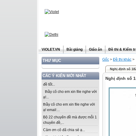
ViOLET.VN
Bài giảng
Giáo án
Đề thi & Kiểm t
Gốc
>
Đề thi khác
>
THƯ MỤC
Nghị định số 18
CÁC Ý KIẾN MỚI NHẤT
Nghị định số 
đề tốt...
thầy cô cho em xin file nghe với
ạ!...
thầy cô cho em xin file nghe với
ạ! email:...
Bộ 22 chuyên đề mà được mỗi 1
chuyên đề,...
Cảm ơn cô đã chia sẻ ạ...