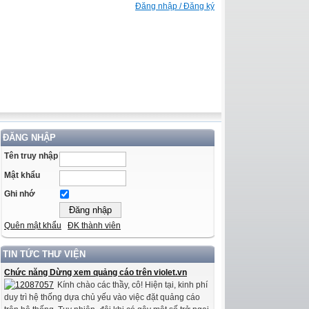
Đăng nhập / Đăng ký
ĐĂNG NHẬP
Tên truy nhập
Mật khẩu
Ghi nhớ
Quên mật khẩu
ĐK thành viên
TIN TỨC THƯ VIỆN
Chức năng Dừng xem quảng cáo trên violet.vn
Kính chào các thầy, cô! Hiện tại, kinh phí
duy trì hệ thống dựa chủ yếu vào việc đặt quảng cáo