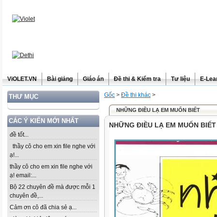
ViOLET.VN
Bài giảng
Giáo án
Đề thi & Kiểm tra
Tư liệu
E-Lea
Gốc
>
Đề thi khác
>
THƯ MỤC
NHỮNG ĐIỀU LẠ EM MUỐN BIẾT
CÁC Ý KIẾN MỚI NHẤT
NHỮNG ĐIỀU LẠ EM MUỐN BIẾT
đề tốt...
thầy cô cho em xin file nghe với
ạ!...
thầy cô cho em xin file nghe với
ạ! email:...
Bộ 22 chuyên đề mà được mỗi 1
chuyên đề,...
Cảm ơn cô đã chia sẻ ạ...