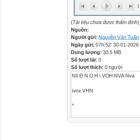
1
(
Tài liệu chưa được thẩm định
)
Nguồn:
Người gửi:
Nguyễn Văn Tuấn
Ngày gửi:
07h:52' 30-01-2026
Dung lượng:
30.5 MB
Số lượt tải:
0
Số lượt thích:
0 người
Nli Đ N Ọ H i VỌH NVA Nva
ivnx VHN
^
'ể''.
'ĩn ậ Ọ ip ỷy?ạ Ỹ 14 t ìỹ n ậ ạ ^ 