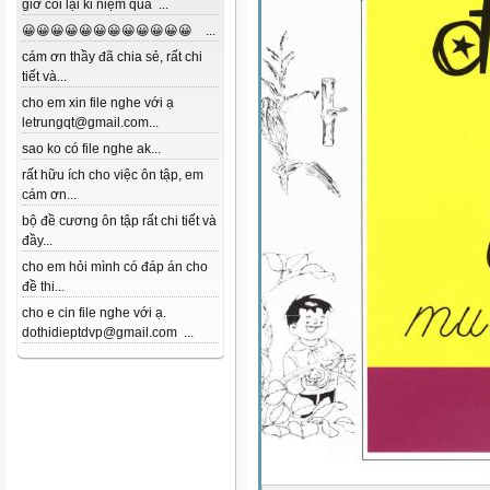
giờ coi lại kỉ niệm quá ...
😀😀😀😀😀😀😀😀😀😀😀😀 ...
cám ơn thầy đã chia sẻ, rất chi
tiết và...
cho em xin file nghe với ạ
letrungqt@gmail.com...
sao ko có file nghe ak...
rất hữu ích cho việc ôn tập, em
cám ơn...
bộ đề cương ôn tập rất chi tiết và
đầy...
cho em hỏi mình có đáp án cho
đề thi...
cho e cin file nghe với ạ.
dothidieptdvp@gmail.com ...