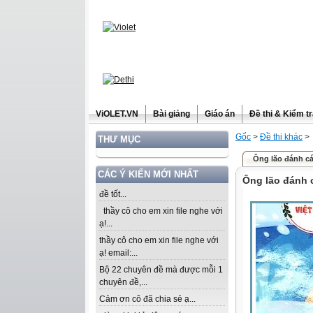
ViOLET.VN
Bài giảng
Giáo án
Đề thi & Kiểm t
Gốc
>
Đề thi khác
>
THƯ MỤC
Ông lão đánh cá
CÁC Ý KIẾN MỚI NHẤT
Ông lão đánh 
đề tốt...
thầy cô cho em xin file nghe với
ạ!...
thầy cô cho em xin file nghe với
ạ! email:...
Bộ 22 chuyên đề mà được mỗi 1
chuyên đề,...
Cảm ơn cô đã chia sẻ ạ...