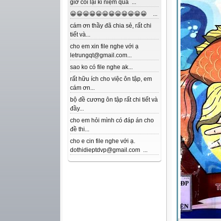
giờ coi lại kỉ niệm quá ...
😀😀😀😀😀😀😀😀😀😀😀😀 ...
cám ơn thầy đã chia sẻ, rất chi
tiết và...
cho em xin file nghe với ạ
letrungqt@gmail.com...
sao ko có file nghe ak...
rất hữu ích cho việc ôn tập, em
cám ơn...
bộ đề cương ôn tập rất chi tiết và
đầy...
cho em hỏi mình có đáp án cho
đề thi...
cho e cin file nghe với ạ.
dothidieptdvp@gmail.com ...