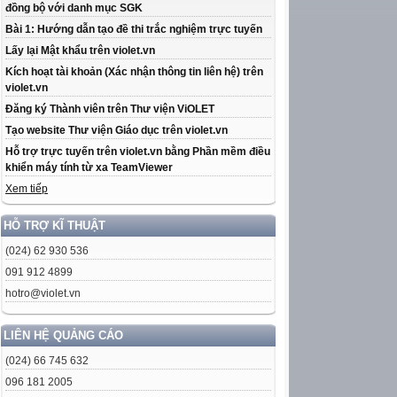
đồng bộ với danh mục SGK
Bài 1: Hướng dẫn tạo đề thi trắc nghiệm trực tuyến
Lấy lại Mật khẩu trên violet.vn
Kích hoạt tài khoản (Xác nhận thông tin liên hệ) trên
violet.vn
Đăng ký Thành viên trên Thư viện ViOLET
Tạo website Thư viện Giáo dục trên violet.vn
Hỗ trợ trực tuyến trên violet.vn bằng Phần mềm điều
khiển máy tính từ xa TeamViewer
Xem tiếp
HỖ TRỢ KĨ THUẬT
(024) 62 930 536
091 912 4899
hotro@violet.vn
LIÊN HỆ QUẢNG CÁO
(024) 66 745 632
096 181 2005