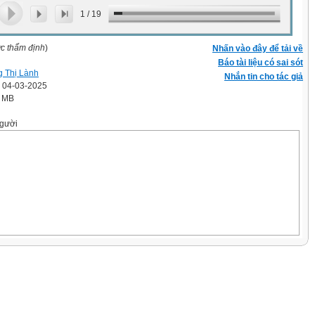
1
/
19
ợc thẩm định
)
Nhấn vào đây để tải về
Báo tài liệu có sai sót
 Thị Lành
Nhắn tin cho tác giả
' 04-03-2025
7 MB
gười