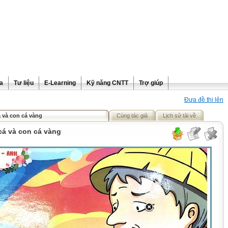
ra
Tư liệu
E-Learning
Kỹ năng CNTT
Trợ giúp
Đưa đề thi lên
 và con cá vàng
Cùng tác giả
Lịch sử tải về
cá và con cá vàng