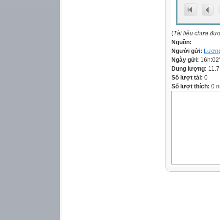
(
Tài liệu chưa đư
Nguồn:
Người gửi:
Lương
Ngày gửi:
16h:02
Dung lượng:
11.
Số lượt tải:
0
Số lượt thích:
0 n