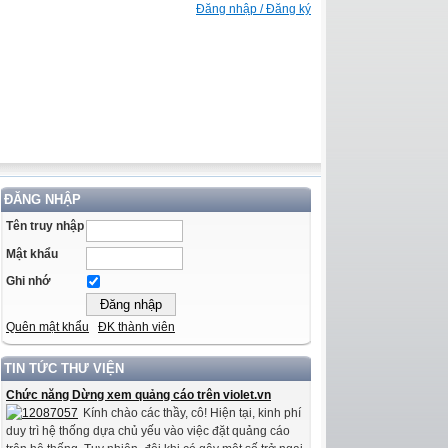
Đăng nhập / Đăng ký
ĐĂNG NHẬP
Tên truy nhập
Mật khẩu
Ghi nhớ
Quên mật khẩu
ĐK thành viên
TIN TỨC THƯ VIỆN
Chức năng Dừng xem quảng cáo trên violet.vn
Kính chào các thầy, cô! Hiện tại, kinh phí
duy trì hệ thống dựa chủ yếu vào việc đặt quảng cáo