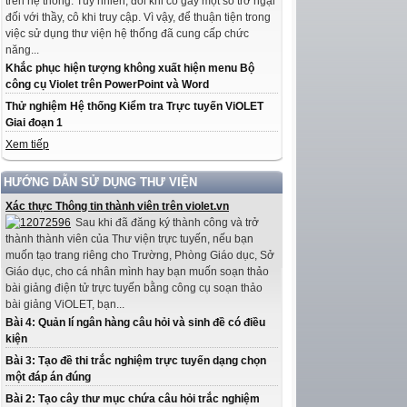
trên hệ thống. Tuy nhiên, đôi khi có gây một số trở ngại
đối với thầy, cô khi truy cập. Vì vậy, để thuận tiện trong
việc sử dụng thư viện hệ thống đã cung cấp chức
năng...
Khắc phục hiện tượng không xuất hiện menu Bộ
công cụ Violet trên PowerPoint và Word
Thử nghiệm Hệ thống Kiểm tra Trực tuyến ViOLET
Giai đoạn 1
Xem tiếp
HƯỚNG DẪN SỬ DỤNG THƯ VIỆN
Xác thực Thông tin thành viên trên violet.vn
Sau khi đã đăng ký thành công và trở
thành thành viên của Thư viện trực tuyến, nếu bạn
muốn tạo trang riêng cho Trường, Phòng Giáo dục, Sở
Giáo dục, cho cá nhân mình hay bạn muốn soạn thảo
bài giảng điện tử trực tuyến bằng công cụ soạn thảo
bài giảng ViOLET, bạn...
Bài 4: Quản lí ngân hàng câu hỏi và sinh đề có điều
kiện
Bài 3: Tạo đề thi trắc nghiệm trực tuyến dạng chọn
một đáp án đúng
Bài 2: Tạo cây thư mục chứa câu hỏi trắc nghiệm