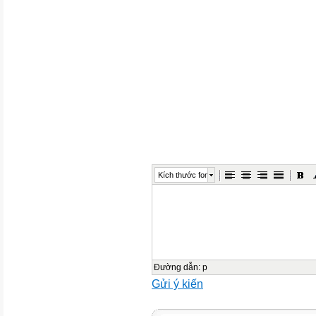
Kích thước font
Đường dẫn
:
p
Gửi ý kiến