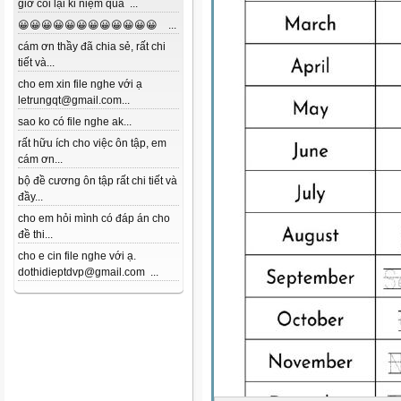
giờ coi lại kỉ niệm quá ...
😀😀😀😀😀😀😀😀😀😀😀😀 ...
cám ơn thầy đã chia sẻ, rất chi
tiết và...
cho em xin file nghe với ạ
letrungqt@gmail.com...
sao ko có file nghe ak...
rất hữu ích cho việc ôn tập, em
cám ơn...
bộ đề cương ôn tập rất chi tiết và
đầy...
cho em hỏi mình có đáp án cho
đề thi...
cho e cin file nghe với ạ.
dothidieptdvp@gmail.com ...