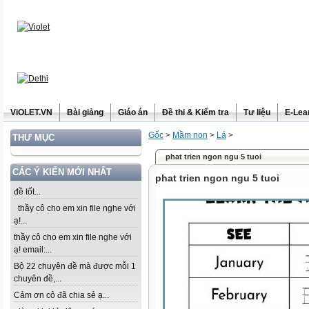
ViOLET.VN
Bài giảng
Giáo án
Đề thi & Kiểm tra
Tư liệu
E-Lea
Gốc
>
Mầm non
>
Lá
>
THƯ MỤC
phat trien ngon ngu 5 tuoi
CÁC Ý KIẾN MỚI NHẤT
phat trien ngon ngu 5 tuoi
đề tốt...
thầy cô cho em xin file nghe với
ạ!...
thầy cô cho em xin file nghe với
ạ! email:...
Bộ 22 chuyên đề mà được mỗi 1
chuyên đề,...
Cảm ơn cô đã chia sẻ ạ...