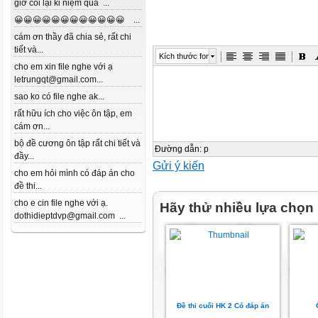
giờ coi lại kỉ niệm quá ...
😀😀😀😀😀😀😀😀😀😀😀😀 ...
cám ơn thầy đã chia sẻ, rất chi
tiết và...
Kích thước font
cho em xin file nghe với ạ
letrungqt@gmail.com...
sao ko có file nghe ak...
rất hữu ích cho việc ôn tập, em
cám ơn...
bộ đề cương ôn tập rất chi tiết và
Đường dẫn
:
p
đầy...
Gửi ý kiến
cho em hỏi mình có đáp án cho
đề thi...
cho e cin file nghe với ạ.
Hãy thử nhiều lựa chọn
dothidieptdvp@gmail.com ...
Đề thi cuối HK 2 Có đáp án