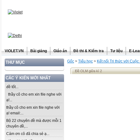
ViOLET.VN
Bài giảng
Giáo án
Đề thi & Kiểm tra
Tư liệu
E-Lea
Gốc
>
Tiểu học
>
Kết nối Tri thức với Cuộc
THƯ MỤC
Đề OLM giữa kì 2
CÁC Ý KIẾN MỚI NHẤT
đề tốt...
thầy cô cho em xin file nghe với
ạ!...
thầy cô cho em xin file nghe với
ạ! email:...
Bộ 22 chuyên đề mà được mỗi 1
chuyên đề,...
Cảm ơn cô đã chia sẻ ạ...