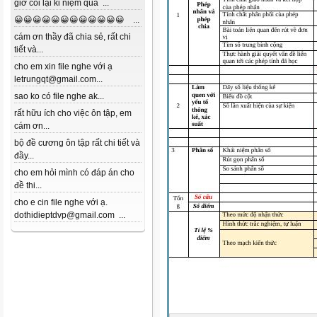
giờ coi lại kỉ niệm quá ...
😀😀😀😀😀😀😀😀😀😀😀😀 ...
cám ơn thầy đã chia sẻ, rất chi
tiết và...
cho em xin file nghe với ạ
letrungqt@gmail.com...
sao ko có file nghe ak...
rất hữu ích cho việc ôn tập, em
cám ơn...
bộ đề cương ôn tập rất chi tiết và
đầy...
cho em hỏi mình có đáp án cho
đề thi...
cho e cin file nghe với ạ.
dothidieptdvp@gmail.com ...