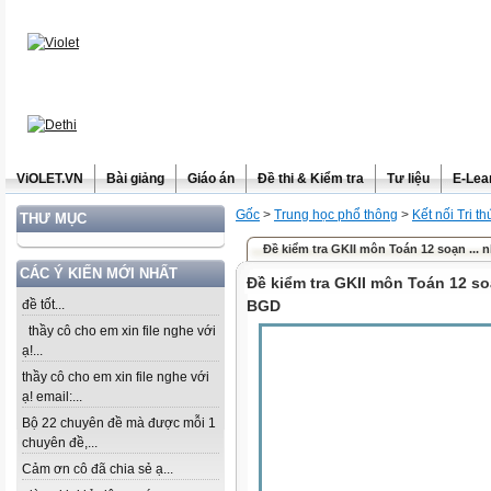
ViOLET.VN
Bài giảng
Giáo án
Đề thi & Kiểm tra
Tư liệu
E-Lea
Gốc
>
Trung học phổ thông
>
Kết nối Tri t
THƯ MỤC
Đề kiểm tra GKII môn Toán 12 soạn ...
CÁC Ý KIẾN MỚI NHẤT
Đề kiểm tra GKII môn Toán 12 s
đề tốt...
BGD
thầy cô cho em xin file nghe với
ạ!...
thầy cô cho em xin file nghe với
ạ! email:...
Bộ 22 chuyên đề mà được mỗi 1
chuyên đề,...
Cảm ơn cô đã chia sẻ ạ...