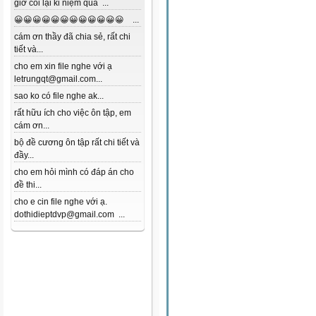
giờ coi lại kỉ niệm quá ...
😀😀😀😀😀😀😀😀😀😀😀😀 ...
cám ơn thầy đã chia sẻ, rất chi
tiết và...
cho em xin file nghe với ạ
letrungqt@gmail.com...
sao ko có file nghe ak...
rất hữu ích cho việc ôn tập, em
cám ơn...
bộ đề cương ôn tập rất chi tiết và
đầy...
cho em hỏi mình có đáp án cho
đề thi...
cho e cin file nghe với ạ.
dothidieptdvp@gmail.com ...