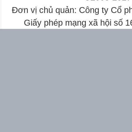
Nhiều lựa chọn
Đơn vị chủ quản: Công ty Cổ p
Biế Hiểu Vận
t
Giấy phép mạng xã hội số 
dụng
1
3
1
1
2
Đúng – Sai
Hiểu Vận
dụng
Biết
1