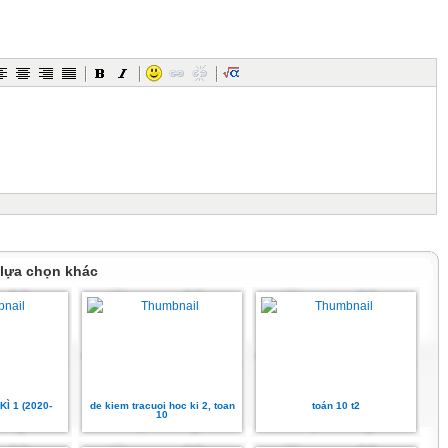
 lựa chọn khác
Ì 1 (2020-
de kiem tracuoi hoc ki 2, toan
toán 10 t2
10