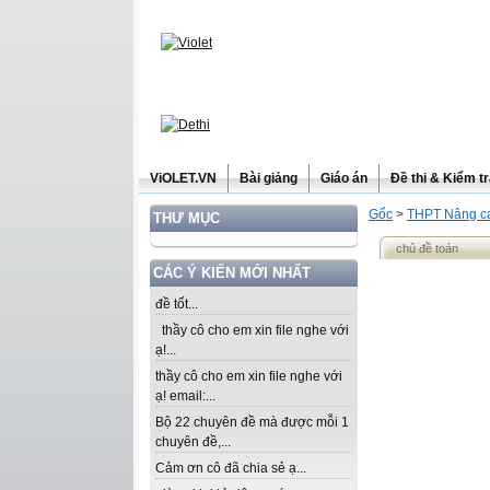
ViOLET.VN
Bài giảng
Giáo án
Đề thi & Kiểm t
Gốc
>
THPT Nâng ca
THƯ MỤC
chủ đề toán
CÁC Ý KIẾN MỚI NHẤT
đề tốt...
thầy cô cho em xin file nghe với
ạ!...
thầy cô cho em xin file nghe với
ạ! email:...
Bộ 22 chuyên đề mà được mỗi 1
chuyên đề,...
Cảm ơn cô đã chia sẻ ạ...