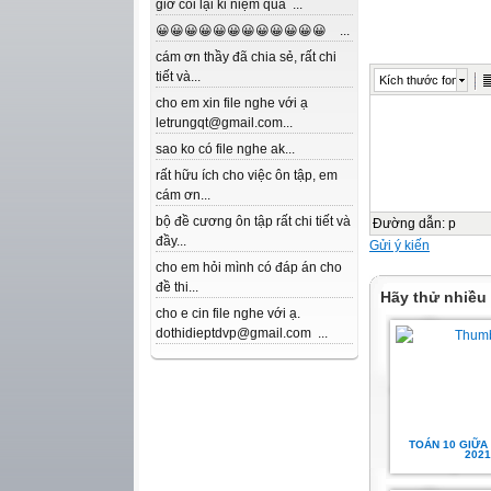
giờ coi lại kỉ niệm quá ...
😀😀😀😀😀😀😀😀😀😀😀😀 ...
cám ơn thầy đã chia sẻ, rất chi
tiết và...
Kích thước font
cho em xin file nghe với ạ
letrungqt@gmail.com...
sao ko có file nghe ak...
rất hữu ích cho việc ôn tập, em
cám ơn...
bộ đề cương ôn tập rất chi tiết và
Đường dẫn
:
p
đầy...
Gửi ý kiến
cho em hỏi mình có đáp án cho
đề thi...
Hãy thử nhiều
cho e cin file nghe với ạ.
dothidieptdvp@gmail.com ...
TOÁN 10 GIỮA K
2021