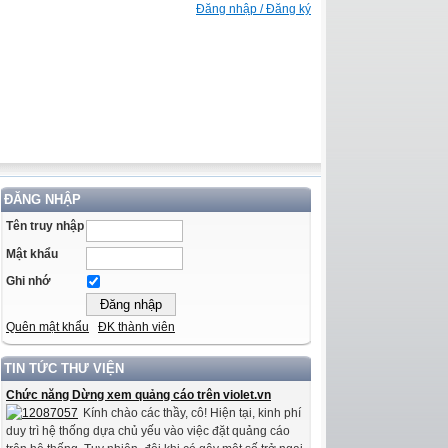
Đăng nhập / Đăng ký
ĐĂNG NHẬP
Tên truy nhập
Mật khẩu
Ghi nhớ
Quên mật khẩu
ĐK thành viên
TIN TỨC THƯ VIỆN
Chức năng Dừng xem quảng cáo trên violet.vn
Kính chào các thầy, cô! Hiện tại, kinh phí
duy trì hệ thống dựa chủ yếu vào việc đặt quảng cáo