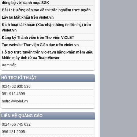
đồng bộ với danh mục SGK
Bài 1: Hướng dẫn tạo đề thi trắc nghiệm trực tuyến
Lấy lại Mật khẩu trên violet.vn
Kích hoạt tài khoản (Xác nhận thông tin liên hệ) trên
violet.vn
Đăng ký Thành viên trên Thư viện ViOLET
Tạo website Thư viện Giáo dục trên violet.vn
Hỗ trợ trực tuyến trên violet.vn bằng Phần mềm điều
khiển máy tính từ xa TeamViewer
Xem tiếp
HỖ TRỢ KĨ THUẬT
(024) 62 930 536
091 912 4899
hotro@violet.vn
LIÊN HỆ QUẢNG CÁO
(024) 66 745 632
096 181 2005