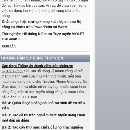
trên hệ thống. Tuy nhiên, đôi khi có gây một số trở ngại
đối với thầy, cô khi truy cập. Vì vậy, để thuận tiện trong
việc sử dụng thư viện hệ thống đã cung cấp chức
năng...
Khắc phục hiện tượng không xuất hiện menu Bộ
công cụ Violet trên PowerPoint và Word
Thử nghiệm Hệ thống Kiểm tra Trực tuyến ViOLET
Giai đoạn 1
Xem tiếp
HƯỚNG DẪN SỬ DỤNG THƯ VIỆN
Xác thực Thông tin thành viên trên violet.vn
Sau khi đã đăng ký thành công và trở
thành thành viên của Thư viện trực tuyến, nếu bạn
muốn tạo trang riêng cho Trường, Phòng Giáo dục, Sở
Giáo dục, cho cá nhân mình hay bạn muốn soạn thảo
bài giảng điện tử trực tuyến bằng công cụ soạn thảo
bài giảng ViOLET, bạn...
Bài 4: Quản lí ngân hàng câu hỏi và sinh đề có điều
kiện
Bài 3: Tạo đề thi trắc nghiệm trực tuyến dạng chọn
một đáp án đúng
Bài 2: Tạo cây thư mục chứa câu hỏi trắc nghiệm