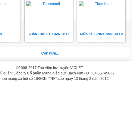
10
CHÂN TRỜI ST. TOÁN 10 T2
GIỮA KỲ 2 (2021-2022 ĐỢT 2
Còn nữa...
©2008-2017 Thư viện trực tuyến ViOLET
hủ quản: Công ty Cổ phần Mạng giáo dục Bạch Kim - ĐT: 04.66745632
phép mạng xã hội số 16/GXN-TTĐT cấp ngày 13 tháng 2 năm 2012