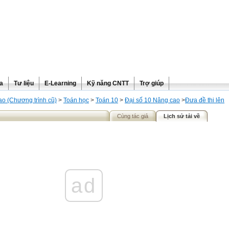
ra
Tư liệu
E-Learning
Kỹ năng CNTT
Trợ giúp
o (Chương trình cũ)
>
Toán học
>
Toán 10
>
Đại số 10 Nâng cao
>
Đưa đề thi lên
Cùng tác giả
Lịch sử tải về
ad