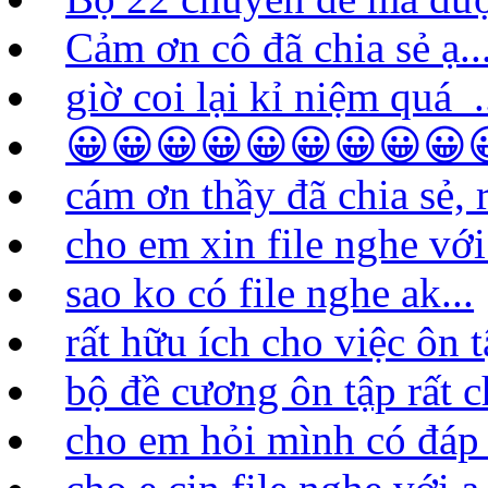
Cảm ơn cô đã chia sẻ ạ..
giờ coi lại kỉ niệm quá .
😀😀😀😀😀😀😀😀😀
cám ơn thầy đã chia sẻ, rấ
cho em xin file nghe vớ
sao ko có file nghe ak...
rất hữu ích cho việc ôn 
bộ đề cương ôn tập rất ch
cho em hỏi mình có đáp á