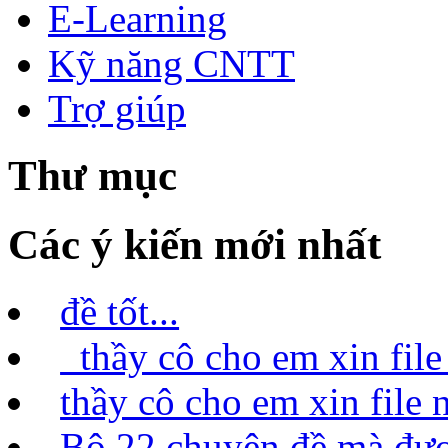
E-Learning
Kỹ năng CNTT
Trợ giúp
Thư mục
Các ý kiến mới nhất
đề tốt...
thầy cô cho em xin file 
thầy cô cho em xin file n
Bộ 22 chuyên đề mà được