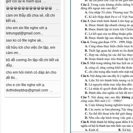
giờ coi lại kỉ niệm quá ...
😀😀😀😀😀😀😀😀😀😀😀😀 ...
cám ơn thầy đã chia sẻ, rất chi
tiết và...
cho em xin file nghe với ạ
letrungqt@gmail.com...
sao ko có file nghe ak...
rất hữu ích cho việc ôn tập, em
cám ơn...
bộ đề cương ôn tập rất chi tiết và
đầy...
cho em hỏi mình có đáp án cho
đề thi...
cho e cin file nghe với ạ.
dothidieptdvp@gmail.com ...