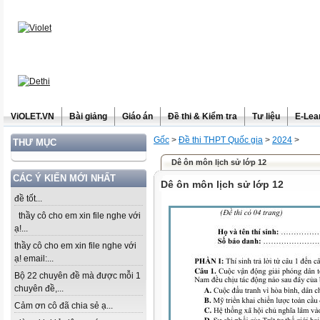
ViOLET.VN
Bài giảng
Giáo án
Đề thi & Kiểm tra
Tư liệu
E-Lea
Gốc
>
Đề thi THPT Quốc gia
>
2024
>
THƯ MỤC
Dê ôn môn lịch sử lớp 12
CÁC Ý KIẾN MỚI NHẤT
Dê ôn môn lịch sử lớp 12
đề tốt...
thầy cô cho em xin file nghe với
ạ!...
thầy cô cho em xin file nghe với
ạ! email:...
Bộ 22 chuyên đề mà được mỗi 1
chuyên đề,...
Cảm ơn cô đã chia sẻ ạ...