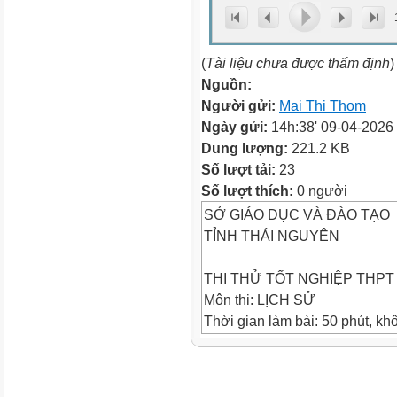
(
Tài liệu chưa được thẩm định
)
Nguồn:
Người gửi:
Mai Thi Thom
Ngày gửi:
14h:38' 09-04-2026
Dung lượng:
221.2 KB
Số lượt tải:
23
Số lượt thích:
0 người
SỞ GIÁO DỤC VÀ ĐÀO TẠO
TỈNH THÁI NGUYÊN
THI THỬ TỐT NGHIỆP THPT 
Môn thi: LỊCH SỬ
Thời gian làm bài: 50 phút, kh
ĐỀ THI CHÍNH THỨC
(Đề thi có 04 trang)