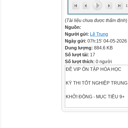
1
(
Tài liệu chưa được thẩm định
)
Nguồn:
Người gửi:
Lê Trung
Ngày gửi:
07h:15' 04-05-2026
Dung lượng:
884.6 KB
Số lượt tải:
17
Số lượt thích:
0 người
ĐỀ VIP ÔN TẬP HÓA HỌC
KỲ THI TỐT NGHIỆP TRUNG
KHỞI ĐỘNG - MỤC TIÊU 9+
Môn thi: HÓA HỌC
ĐỀ 6 – T6