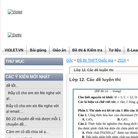
ViOLET.VN
Bài giảng
Giáo án
Đề thi & Kiểm tra
Tư liệu
E-Lea
Gốc
>
Đề thi THPT Quốc gia
>
2024
>
THƯ MỤC
Lớp 12. Các đề luyện thi
CÁC Ý KIẾN MỚI NHẤT
Lớp 12. Các đề luyện thi
đề tốt...
thầy cô cho em xin file nghe với
ạ!...
thầy cô cho em xin file nghe với
ạ! email:...
Bộ 22 chuyên đề mà được mỗi 1
chuyên đề,...
Cảm ơn cô đã chia sẻ ạ...