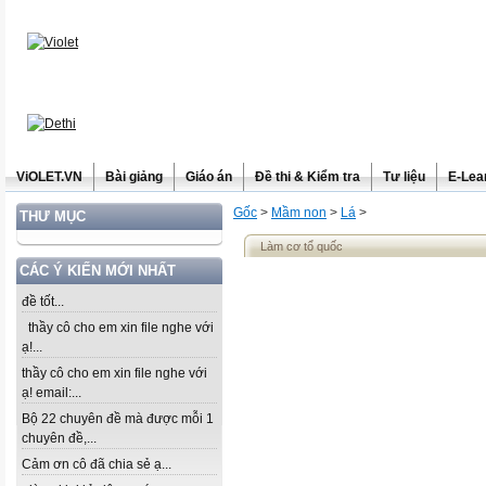
ViOLET.VN
Bài giảng
Giáo án
Đề thi & Kiểm tra
Tư liệu
E-Lea
Gốc
>
Mầm non
>
Lá
>
THƯ MỤC
Làm cơ tổ quốc
CÁC Ý KIẾN MỚI NHẤT
đề tốt...
thầy cô cho em xin file nghe với
ạ!...
thầy cô cho em xin file nghe với
ạ! email:...
Bộ 22 chuyên đề mà được mỗi 1
chuyên đề,...
Cảm ơn cô đã chia sẻ ạ...