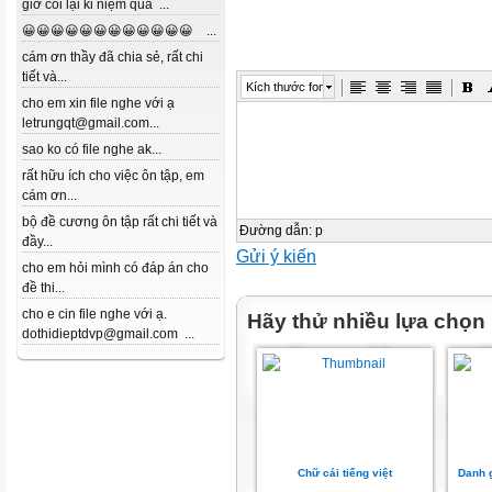
giờ coi lại kỉ niệm quá ...
😀😀😀😀😀😀😀😀😀😀😀😀 ...
cám ơn thầy đã chia sẻ, rất chi
tiết và...
Kích thước font
cho em xin file nghe với ạ
letrungqt@gmail.com...
sao ko có file nghe ak...
rất hữu ích cho việc ôn tập, em
cám ơn...
bộ đề cương ôn tập rất chi tiết và
Đường dẫn
:
p
đầy...
Gửi ý kiến
cho em hỏi mình có đáp án cho
đề thi...
cho e cin file nghe với ạ.
Hãy thử nhiều lựa chọn
dothidieptdvp@gmail.com ...
Chữ cái tiếng việt
Danh g