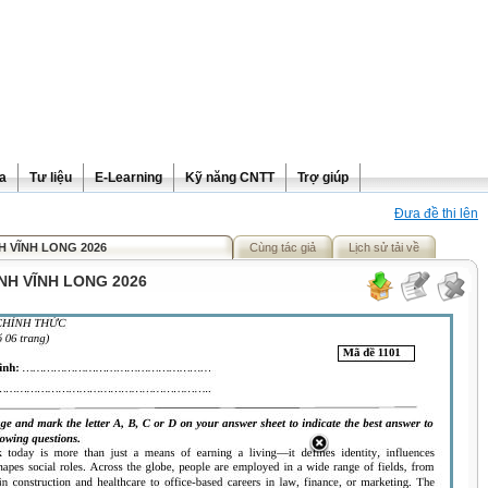
ra
Tư liệu
E-Learning
Kỹ năng CNTT
Trợ giúp
Đưa đề thi lên
H VĨNH LONG 2026
Cùng tác giả
Lịch sử tải về
ỈNH VĨNH LONG 2026