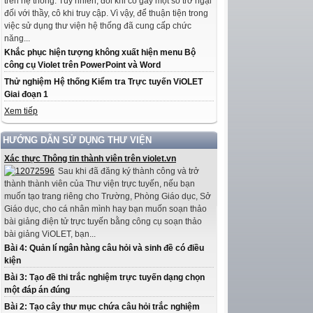
trên hệ thống. Tuy nhiên, đôi khi có gây một số trở ngại
đối với thầy, cô khi truy cập. Vì vậy, để thuận tiện trong
việc sử dụng thư viện hệ thống đã cung cấp chức
năng...
Khắc phục hiện tượng không xuất hiện menu Bộ
công cụ Violet trên PowerPoint và Word
Thử nghiệm Hệ thống Kiểm tra Trực tuyến ViOLET
Giai đoạn 1
Xem tiếp
HƯỚNG DẪN SỬ DỤNG THƯ VIỆN
Xác thực Thông tin thành viên trên violet.vn
Sau khi đã đăng ký thành công và trở
thành thành viên của Thư viện trực tuyến, nếu bạn
muốn tạo trang riêng cho Trường, Phòng Giáo dục, Sở
Giáo dục, cho cá nhân mình hay bạn muốn soạn thảo
bài giảng điện tử trực tuyến bằng công cụ soạn thảo
bài giảng ViOLET, bạn...
Bài 4: Quản lí ngân hàng câu hỏi và sinh đề có điều
kiện
Bài 3: Tạo đề thi trắc nghiệm trực tuyến dạng chọn
một đáp án đúng
Bài 2: Tạo cây thư mục chứa câu hỏi trắc nghiệm