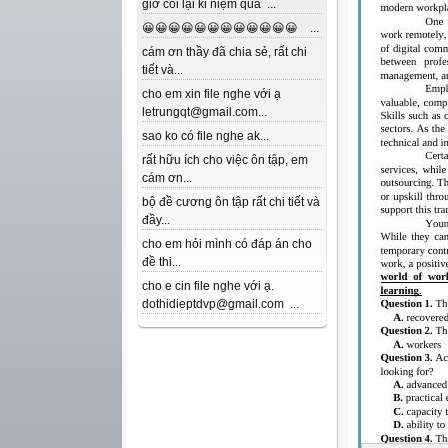
giờ coi lại kỉ niệm quá ...
😀😀😀😀😀😀😀😀😀😀😀😀 ...
cám ơn thầy đã chia sẻ, rất chi
tiết và...
cho em xin file nghe với ạ
letrungqt@gmail.com...
sao ko có file nghe ak...
rất hữu ích cho việc ôn tập, em
cám ơn...
bộ đề cương ôn tập rất chi tiết và
đầy...
cho em hỏi mình có đáp án cho
đề thi...
cho e cin file nghe với ạ.
dothidieptdvp@gmail.com ...