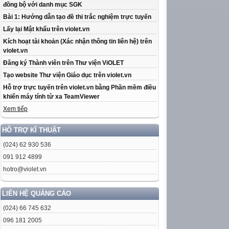
đồng bộ với danh mục SGK
Bài 1: Hướng dẫn tạo đề thi trắc nghiệm trực tuyến
Lấy lại Mật khẩu trên violet.vn
Kích hoạt tài khoản (Xác nhận thông tin liên hệ) trên
violet.vn
Đăng ký Thành viên trên Thư viện ViOLET
Tạo website Thư viện Giáo dục trên violet.vn
Hỗ trợ trực tuyến trên violet.vn bằng Phần mềm điều
khiển máy tính từ xa TeamViewer
Xem tiếp
HỖ TRỢ KĨ THUẬT
(024) 62 930 536
091 912 4899
hotro@violet.vn
LIÊN HỆ QUẢNG CÁO
(024) 66 745 632
096 181 2005