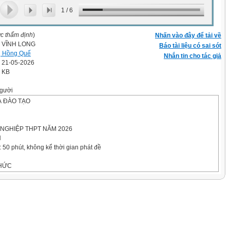
1
/
6
ợc thẩm định
)
Nhấn vào đây để tải về
 VĨNH LONG
Báo tài liệu có sai sót
ị Hồng Quế
Nhắn tin cho tác giả
' 21-05-2026
8 KB
gười
À ĐÀO TẠO
 NGHIỆP THPT NĂM 2026
H
: 50 phút, không kể thời gian phát đề
THỨC
hí sinh: ………………………………………………
h: ……………………………………………………..