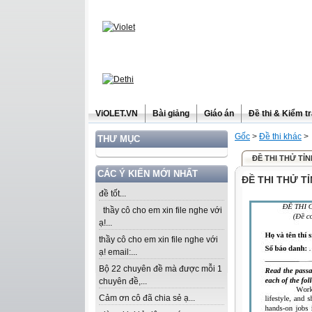
ViOLET.VN
Bài giảng
Giáo án
Đề thi & Kiểm t
Gốc
>
Đề thi khác
>
THƯ MỤC
ĐỀ THI THỬ TỈN
CÁC Ý KIẾN MỚI NHẤT
ĐỀ THI THỬ T
đề tốt...
thầy cô cho em xin file nghe với
ạ!...
thầy cô cho em xin file nghe với
ạ! email:...
Bộ 22 chuyên đề mà được mỗi 1
chuyên đề,...
Cảm ơn cô đã chia sẻ ạ...