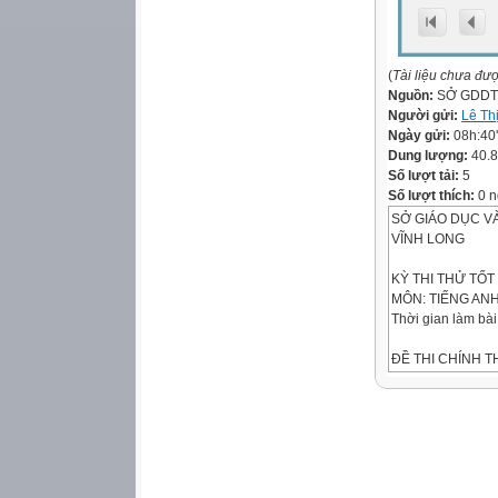
(
Tài liệu chưa đư
Nguồn:
SỞ GDDT
Người gửi:
Lê Th
Ngày gửi:
08h:40
Dung lượng:
40.
Số lượt tải:
5
Số lượt thích:
0 n
SỞ GIÁO DỤC V
VĨNH LONG
KỲ THI THỬ TỐT
MÔN: TIẾNG AN
Thời gian làm bài
ĐỀ THI CHÍNH 
(Đề có 06 trang)
Họ và tên t
Mã đề 1101
Số báo dan