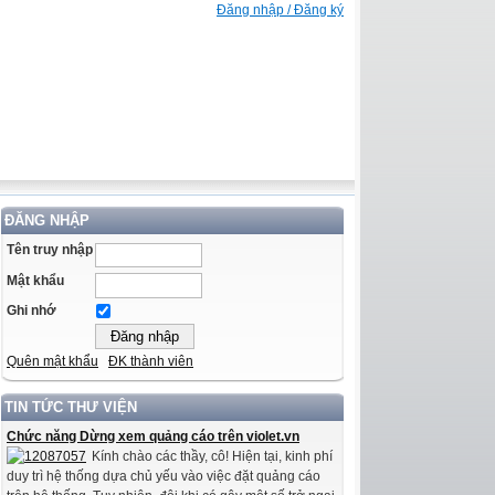
Đăng nhập / Đăng ký
ĐĂNG NHẬP
Tên truy nhập
Mật khẩu
Ghi nhớ
Quên mật khẩu
ĐK thành viên
TIN TỨC THƯ VIỆN
Chức năng Dừng xem quảng cáo trên violet.vn
Kính chào các thầy, cô! Hiện tại, kinh phí
duy trì hệ thống dựa chủ yếu vào việc đặt quảng cáo