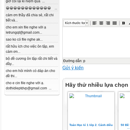
giờ coi lại kỉ niệm quá ...
😀😀😀😀😀😀😀😀😀😀😀😀 ...
cám ơn thầy đã chia sẻ, rất chi
tiết và...
Kích thước font
cho em xin file nghe với ạ
letrungqt@gmail.com...
sao ko có file nghe ak...
rất hữu ích cho việc ôn tập, em
cám ơn...
bộ đề cương ôn tập rất chi tiết và
Đường dẫn
:
p
đầy...
Gửi ý kiến
cho em hỏi mình có đáp án cho
đề thi...
cho e cin file nghe với ạ.
Hãy thử nhiều lựa chọn
dothidieptdvp@gmail.com ...
Toán Học kì 1 lớp 2. Cánh diều
50 Đề 
.