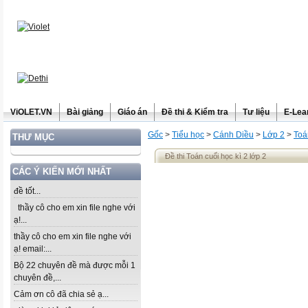
ViOLET.VN
Bài giảng
Giáo án
Đề thi & Kiểm tra
Tư liệu
E-Lea
Gốc
>
Tiểu học
>
Cánh Diều
>
Lớp 2
>
Toá
THƯ MỤC
Đề thi Toán cuối học kì 2 lớp 2
CÁC Ý KIẾN MỚI NHẤT
đề tốt...
thầy cô cho em xin file nghe với
ạ!...
thầy cô cho em xin file nghe với
ạ! email:...
Bộ 22 chuyên đề mà được mỗi 1
chuyên đề,...
Cảm ơn cô đã chia sẻ ạ...