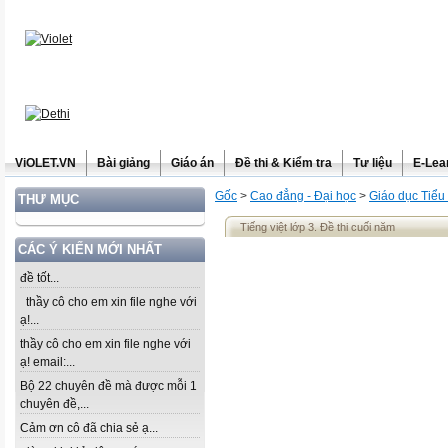
ViOLET.VN
Bài giảng
Giáo án
Đề thi & Kiểm tra
Tư liệu
E-Lea
Gốc
>
Cao đẳng - Đại học
>
Giáo dục Tiểu
THƯ MỤC
Tiếng việt lớp 3. Đề thi cuối năm
CÁC Ý KIẾN MỚI NHẤT
đề tốt...
thầy cô cho em xin file nghe với
ạ!...
thầy cô cho em xin file nghe với
ạ! email:...
Bộ 22 chuyên đề mà được mỗi 1
chuyên đề,...
Cảm ơn cô đã chia sẻ ạ...