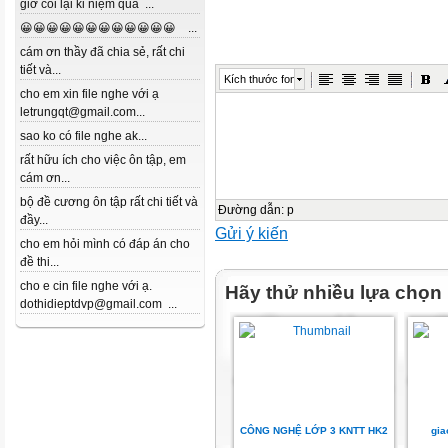
giờ coi lại kỉ niệm quá ...
😀😀😀😀😀😀😀😀😀😀😀😀 ...
cám ơn thầy đã chia sẻ, rất chi
tiết và...
Kích thước font
cho em xin file nghe với ạ
letrungqt@gmail.com...
sao ko có file nghe ak...
rất hữu ích cho việc ôn tập, em
cám ơn...
bộ đề cương ôn tập rất chi tiết và
Đường dẫn
:
p
đầy...
Gửi ý kiến
cho em hỏi mình có đáp án cho
đề thi...
cho e cin file nghe với ạ.
Hãy thử nhiều lựa chọn
dothidieptdvp@gmail.com ...
CÔNG NGHỆ LỚP 3 KNTT HK2
gia