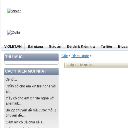
ViOLET.VN
Bài giảng
Giáo án
Đề thi & Kiểm tra
Tư liệu
E-Lea
Gốc
>
Đề thi khác
>
THƯ MỤC
Lớp 12. ôn thi TN
CÁC Ý KIẾN MỚI NHẤT
đề tốt...
thầy cô cho em xin file nghe với
ạ!...
thầy cô cho em xin file nghe với
ạ! email:...
Bộ 22 chuyên đề mà được mỗi 1
chuyên đề,...
Cảm ơn cô đã chia sẻ ạ...