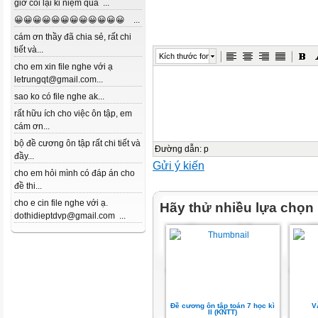
giờ coi lại kỉ niệm quá ...
😀😀😀😀😀😀😀😀😀😀😀😀 ...
cám ơn thầy đã chia sẻ, rất chi
tiết và...
Kích thước font
cho em xin file nghe với ạ
letrungqt@gmail.com...
sao ko có file nghe ak...
rất hữu ích cho việc ôn tập, em
cám ơn...
bộ đề cương ôn tập rất chi tiết và
Đường dẫn
:
p
đầy...
Gửi ý kiến
cho em hỏi mình có đáp án cho
đề thi...
cho e cin file nghe với ạ.
Hãy thử nhiều lựa chọn
dothidieptdvp@gmail.com ...
Đề cương ôn tập toán 7 học kì
V
II (KNTT)