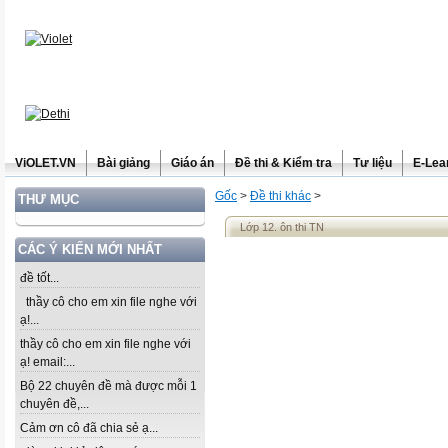
ViOLET.VN
Bài giảng
Giáo án
Đề thi & Kiểm tra
Tư liệu
E-Lea
Gốc
>
Đề thi khác
>
THƯ MỤC
Lớp 12. ôn thi TN
CÁC Ý KIẾN MỚI NHẤT
đề tốt...
thầy cô cho em xin file nghe với
ạ!...
thầy cô cho em xin file nghe với
ạ! email:...
Bộ 22 chuyên đề mà được mỗi 1
chuyên đề,...
Cảm ơn cô đã chia sẻ ạ...