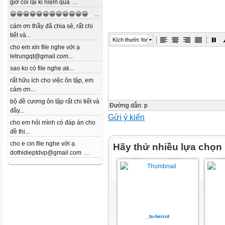
giờ coi lại kỉ niệm quá ...
😀😀😀😀😀😀😀😀😀😀😀😀 ...
cám ơn thầy đã chia sẻ, rất chi
tiết và...
Kích thước font
cho em xin file nghe với ạ
letrungqt@gmail.com...
sao ko có file nghe ak...
rất hữu ích cho việc ôn tập, em
cám ơn...
bộ đề cương ôn tập rất chi tiết và
Đường dẫn
:
p
đầy...
Gửi ý kiến
cho em hỏi mình có đáp án cho
đề thi...
cho e cin file nghe với ạ.
Hãy thử nhiều lựa chọn
dothidieptdvp@gmail.com ...
_tu-beirut