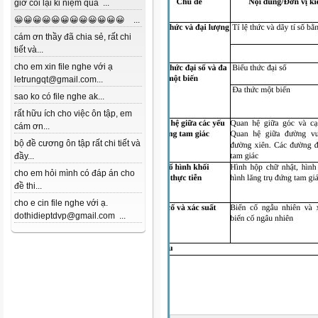
giờ coi lại kỉ niệm quá ...
😀😀😀😀😀😀😀😀😀😀😀😀 ...
cám ơn thầy đã chia sẻ, rất chi
tiết và...
cho em xin file nghe với ạ
letrungqt@gmail.com...
sao ko có file nghe ak...
rất hữu ích cho việc ôn tập, em
cám ơn...
bộ đề cương ôn tập rất chi tiết và
đầy...
cho em hỏi mình có đáp án cho
đề thi...
cho e cin file nghe với ạ.
dothidieptdvp@gmail.com ...