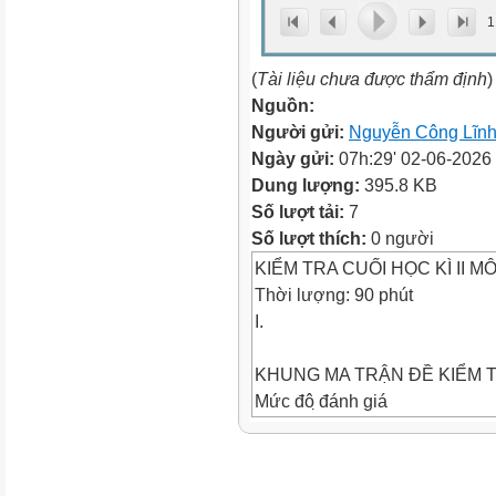
1
(
Tài liệu chưa được thẩm định
)
Nguồn:
Người gửi:
Nguyễn Công Lĩn
Ngày gửi:
07h:29' 02-06-2026
Dung lượng:
395.8 KB
Số lượt tải:
7
Số lượt thích:
0 người
KIỂM TRA CUỐI HỌC KÌ II M
Thời lượng: 90 phút
I.
KHUNG MA TRẬN ĐỀ KIỂM TR
Mức đô ̣đánh giá
TT