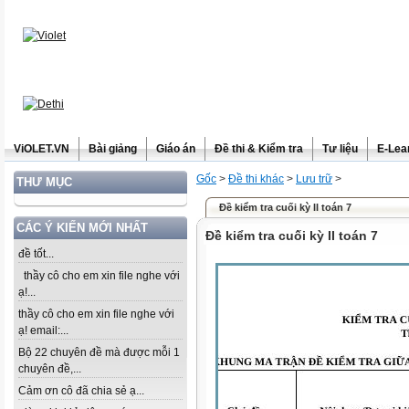
ViOLET.VN
Bài giảng
Giáo án
Đề thi & Kiểm tra
Tư liệu
E-Lea
Gốc
>
Đề thi khác
>
Lưu trữ
>
THƯ MỤC
Đề kiểm tra cuối kỳ II toán 7
CÁC Ý KIẾN MỚI NHẤT
Đề kiểm tra cuối kỳ II toán 7
đề tốt...
thầy cô cho em xin file nghe với
ạ!...
thầy cô cho em xin file nghe với
ạ! email:...
Bộ 22 chuyên đề mà được mỗi 1
chuyên đề,...
Cảm ơn cô đã chia sẻ ạ...