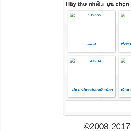
Hãy thử nhiều lựa chọn
2 Biểu thức đại số và đa Biểu 
thức một biến
Đa thức một biến
2
toan 4
TỔNG 
(0,4đ)
TL
TN
1
Toán 1. Cánh diều .cuối tuần 6
Đề thi 
(0,2đ
)
2
©2008-2017 
(0,4đ)