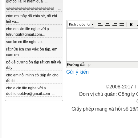
giờ coi lại kỉ niệm quá ...
😀😀😀😀😀😀😀😀😀😀😀😀 ...
cám ơn thầy đã chia sẻ, rất chi
tiết và...
Kích thước font
cho em xin file nghe với ạ
letrungqt@gmail.com...
sao ko có file nghe ak...
rất hữu ích cho việc ôn tập, em
cám ơn...
bộ đề cương ôn tập rất chi tiết và
Đường dẫn
:
p
đầy...
Gửi ý kiến
cho em hỏi mình có đáp án cho
đề thi...
©2008-2017 Th
cho e cin file nghe với ạ.
Đơn vị chủ quản: Công ty
dothidieptdvp@gmail.com ...
Giấy phép mạng xã hội số 16