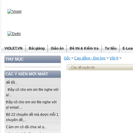
ViOLET.VN
Bài giảng
Giáo án
Đề thi & Kiểm tra
Tư liệu
E-Lea
Gốc
>
Cao đẳng - Đại học
>
Vật lý
>
THƯ MỤC
Các đề luyện thi
CÁC Ý KIẾN MỚI NHẤT
đề tốt...
thầy cô cho em xin file nghe với
ạ!...
thầy cô cho em xin file nghe với
ạ! email:...
Bộ 22 chuyên đề mà được mỗi 1
chuyên đề,...
Cảm ơn cô đã chia sẻ ạ...