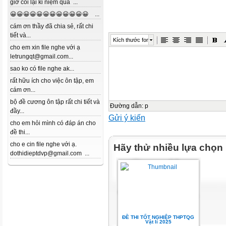
giờ coi lại kỉ niệm quá ...
😀😀😀😀😀😀😀😀😀😀😀😀 ...
cám ơn thầy đã chia sẻ, rất chi
tiết và...
Kích thước font
cho em xin file nghe với ạ
letrungqt@gmail.com...
sao ko có file nghe ak...
rất hữu ích cho việc ôn tập, em
cám ơn...
bộ đề cương ôn tập rất chi tiết và
Đường dẫn
:
p
đầy...
Gửi ý kiến
cho em hỏi mình có đáp án cho
đề thi...
cho e cin file nghe với ạ.
Hãy thử nhiều lựa chọn
dothidieptdvp@gmail.com ...
ĐỀ THI TỐT NGHIỆP THPTQG
Vật lí 2025