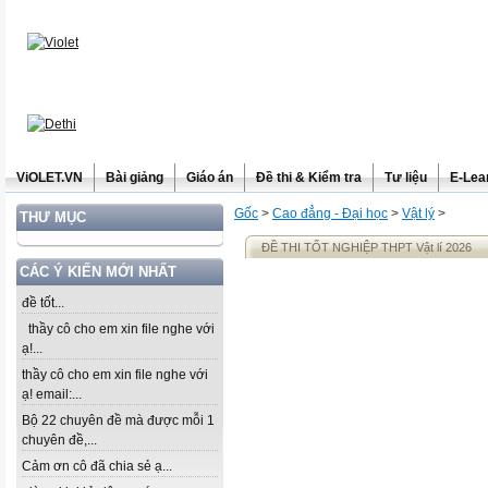
ViOLET.VN
Bài giảng
Giáo án
Đề thi & Kiểm tra
Tư liệu
E-Lea
Gốc
>
Cao đẳng - Đại học
>
Vật lý
>
THƯ MỤC
ĐỀ THI TỐT NGHIỆP THPT Vật lí 2026
CÁC Ý KIẾN MỚI NHẤT
đề tốt...
thầy cô cho em xin file nghe với
ạ!...
thầy cô cho em xin file nghe với
ạ! email:...
Bộ 22 chuyên đề mà được mỗi 1
chuyên đề,...
Cảm ơn cô đã chia sẻ ạ...