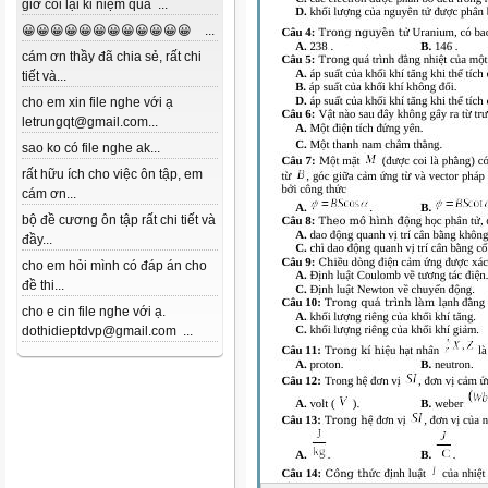
giờ coi lại kỉ niệm quá ...
😀😀😀😀😀😀😀😀😀😀😀😀 ...
cám ơn thầy đã chia sẻ, rất chi
tiết và...
cho em xin file nghe với ạ
letrungqt@gmail.com...
sao ko có file nghe ak...
rất hữu ích cho việc ôn tập, em
cám ơn...
bộ đề cương ôn tập rất chi tiết và
đầy...
cho em hỏi mình có đáp án cho
đề thi...
cho e cin file nghe với ạ.
dothidieptdvp@gmail.com ...