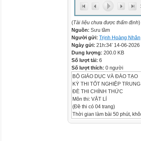
(
Tài liệu chưa được thẩm định
)
Nguồn:
Sưu tầm
Người gửi:
Trịnh Hoàng Nhân
Ngày gửi:
21h:34' 14-06-2026
Dung lượng:
200.0 KB
Số lượt tải:
6
Số lượt thích:
0 người
BỘ GIÁO DỤC VÀ ĐÀO TẠO
KỲ THI TỐT NGHIỆP TRUN
ĐÈ THI CHÍNH THỨC
Môn thi: VẬT LÍ
(Đề thi có 04 trang)
Thời gian làm bài 50 phút, khô
Họ, tên thí sinh: …
Mã đề: 0203
Số báo danh: …………