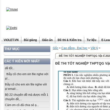
ViOLET.VN
Bài giảng
Giáo án
Đề thi & Kiểm tra
Tư liệu
E-Lea
Gốc
>
Cao đẳng - Đại học
>
Vật lý
>
THƯ MỤC
ĐỀ THI TỐT NGHIỆP THPTQG Vật lí 202
CÁC Ý KIẾN MỚI NHẤT
ĐỀ THI TỐT NGHIỆP THPTQG Vật 
đề tốt...
thầy cô cho em xin file nghe với
ạ!...
thầy cô cho em xin file nghe với
ạ! email:...
Bộ 22 chuyên đề mà được mỗi 1
chuyên đề,...
Cảm ơn cô đã chia sẻ ạ...