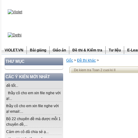
ViOLET.VN
Bài giảng
Giáo án
Đề thi & Kiểm tra
Tư liệu
E-Lea
Gốc
>
Đề thi khác
>
THƯ MỤC
De kiem tra Toan 2 cuoi ki II
CÁC Ý KIẾN MỚI NHẤT
đề tốt...
thầy cô cho em xin file nghe với
ạ!...
thầy cô cho em xin file nghe với
ạ! email:...
Bộ 22 chuyên đề mà được mỗi 1
chuyên đề,...
Cảm ơn cô đã chia sẻ ạ...