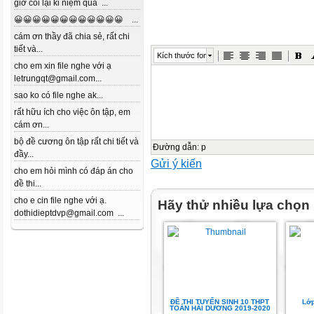
giờ coi lại kỉ niệm quá ...
😀😀😀😀😀😀😀😀😀😀😀😀 ...
cám ơn thầy đã chia sẻ, rất chi
tiết và...
Kích thước font
cho em xin file nghe với ạ
letrungqt@gmail.com...
sao ko có file nghe ak...
rất hữu ích cho việc ôn tập, em
cám ơn...
bộ đề cương ôn tập rất chi tiết và
Đường dẫn
:
p
đầy...
Gửi ý kiến
cho em hỏi mình có đáp án cho
đề thi...
cho e cin file nghe với ạ.
Hãy thử nhiều lựa chọn
dothidieptdvp@gmail.com ...
ĐỀ THI TUYỂN SINH 10 THPT
Lớp
TOÁN HẢI DƯƠNG 2019-2020