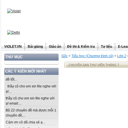
ViOLET.VN
Bài giảng
Giáo án
Đề thi & Kiểm tra
Tư liệu
E-Lea
Gốc
>
Tiểu học (Chương trình cũ)
>
Lớp 2
THƯ MỤC
CHUYÊN SAN THƯ VIỆN THÁNG 7
CÁC Ý KIẾN MỚI NHẤT
đề tốt...
thầy cô cho em xin file nghe với
ạ!...
thầy cô cho em xin file nghe với
ạ! email:...
Bộ 22 chuyên đề mà được mỗi 1
chuyên đề,...
Cảm ơn cô đã chia sẻ ạ...