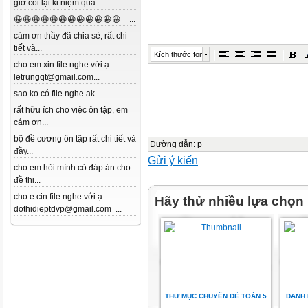
giờ coi lại kỉ niệm quá ...
😀😀😀😀😀😀😀😀😀😀😀😀 ...
cám ơn thầy đã chia sẻ, rất chi
tiết và...
Kích thước font
cho em xin file nghe với ạ
letrungqt@gmail.com...
sao ko có file nghe ak...
rất hữu ích cho việc ôn tập, em
cám ơn...
bộ đề cương ôn tập rất chi tiết và
Đường dẫn
:
p
đầy...
Gửi ý kiến
cho em hỏi mình có đáp án cho
đề thi...
cho e cin file nghe với ạ.
Hãy thử nhiều lựa chọn
dothidieptdvp@gmail.com ...
THƯ MỤC CHUYÊN ĐỀ TOÁN 5
DANH 