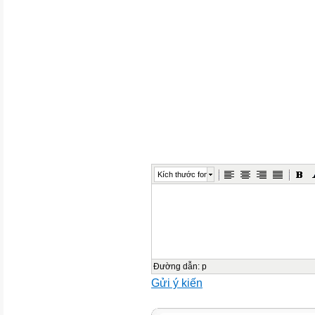
Kích thước font
Đường dẫn
:
p
Gửi ý kiến