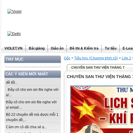
ViOLET.VN
Bài giảng
Giáo án
Đề thi & Kiểm tra
Tư liệu
E-Lea
Gốc
>
Tiểu học (Chương trình cũ)
>
Lớp 2
THƯ MỤC
CHUYÊN SAN THƯ VIỆN THÁNG 7
CÁC Ý KIẾN MỚI NHẤT
CHUYÊN SAN THƯ VIỆN THÁNG 
đề tốt...
thầy cô cho em xin file nghe với
ạ!...
thầy cô cho em xin file nghe với
ạ! email:...
Bộ 22 chuyên đề mà được mỗi 1
chuyên đề,...
Cảm ơn cô đã chia sẻ ạ...