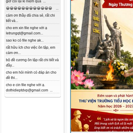
giờ coi lại kỉ niệm quá ...
😀😀😀😀😀😀😀😀😀😀😀😀 ...
cám ơn thầy đã chia sẻ, rất chi
tiết và...
cho em xin file nghe với ạ
letrungqt@gmail.com...
sao ko có file nghe ak...
rất hữu ích cho việc ôn tập, em
cám ơn...
bộ đề cương ôn tập rất chi tiết và
đầy...
cho em hỏi mình có đáp án cho
đề thi...
cho e cin file nghe với ạ.
dothidieptdvp@gmail.com ...