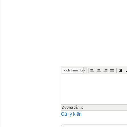
Kích thước font
Đường dẫn
:
p
Gửi ý kiến