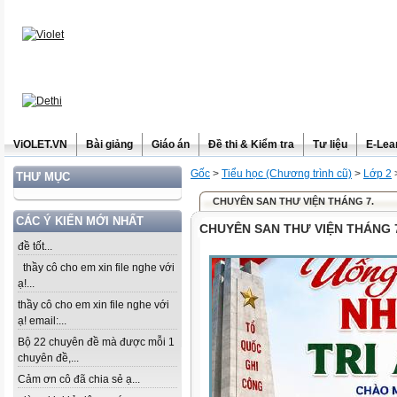
ViOLET.VN
Bài giảng
Giáo án
Đề thi & Kiểm tra
Tư liệu
E-Lea
Gốc
>
Tiểu học (Chương trình cũ)
>
Lớp 2
THƯ MỤC
CHUYÊN SAN THƯ VIỆN THÁNG 7.
CÁC Ý KIẾN MỚI NHẤT
CHUYÊN SAN THƯ VIỆN THÁNG 
đề tốt...
thầy cô cho em xin file nghe với
ạ!...
thầy cô cho em xin file nghe với
ạ! email:...
Bộ 22 chuyên đề mà được mỗi 1
chuyên đề,...
Cảm ơn cô đã chia sẻ ạ...