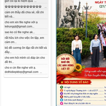
giờ coi lại kỉ niệm quá ...
😀😀😀😀😀😀😀😀😀😀😀😀 ...
cám ơn thầy đã chia sẻ, rất chi
tiết và...
cho em xin file nghe với ạ
letrungqt@gmail.com...
sao ko có file nghe ak...
rất hữu ích cho việc ôn tập, em
cám ơn...
bộ đề cương ôn tập rất chi tiết và
đầy...
cho em hỏi mình có đáp án cho
đề thi...
cho e cin file nghe với ạ.
dothidieptdvp@gmail.com ...