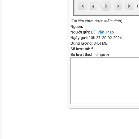
1
(
Tài liệu chưa được thẩm định
)
Nguồn:
Người gửi:
Bùi Văn Thao
Ngày gửi:
10h:27' 20-02-2024
Dung lượng:
34.4 MB
Số lượt tải:
5
Số lượt thích:
0 người