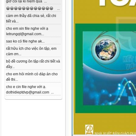
giờ coi lại kỉ niệm quá ...
😀😀😀😀😀😀😀😀😀😀😀😀 ...
cám ơn thầy đã chia sẻ, rất chi
tiết và...
cho em xin file nghe với ạ
letrungqt@gmail.com...
sao ko có file nghe ak...
rất hữu ích cho việc ôn tập, em
cám ơn...
bộ đề cương ôn tập rất chi tiết và
đầy...
cho em hỏi mình có đáp án cho
đề thi...
cho e cin file nghe với ạ.
dothidieptdvp@gmail.com ...