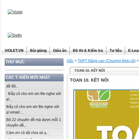
ViOLET.VN
Bài giảng
Giáo án
Đề thi & Kiểm tra
Tư liệu
E-Lea
Gốc
>
THPT Nâng cao (Chương trình cũ)
THƯ MỤC
TOAN 10. KẾT NỐI
CÁC Ý KIẾN MỚI NHẤT
TOAN 10. KẾT NỐI
đề tốt...
thầy cô cho em xin file nghe với
ạ!...
thầy cô cho em xin file nghe với
ạ! email:...
Bộ 22 chuyên đề mà được mỗi 1
chuyên đề,...
Cảm ơn cô đã chia sẻ ạ...