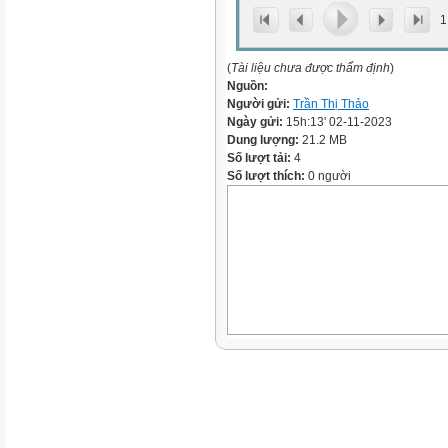
1
(
Tài liệu chưa được thẩm định
)
Nguồn:
Người gửi:
Trần Thị Thảo
Ngày gửi:
15h:13' 02-11-2023
Dung lượng:
21.2 MB
Số lượt tải:
4
Số lượt thích:
0 người