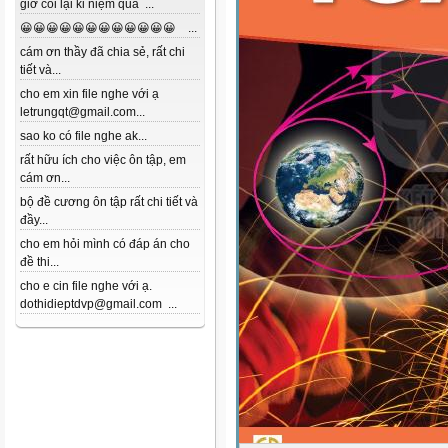
giờ coi lại kỉ niệm quá ...
😀😀😀😀😀😀😀😀😀😀😀😀 ...
cám ơn thầy đã chia sẻ, rất chi
tiết và...
cho em xin file nghe với ạ
letrungqt@gmail.com...
sao ko có file nghe ak...
rất hữu ích cho việc ôn tập, em
cám ơn...
bộ đề cương ôn tập rất chi tiết và
đầy...
cho em hỏi mình có đáp án cho
đề thi...
cho e cin file nghe với ạ.
dothidieptdvp@gmail.com ...