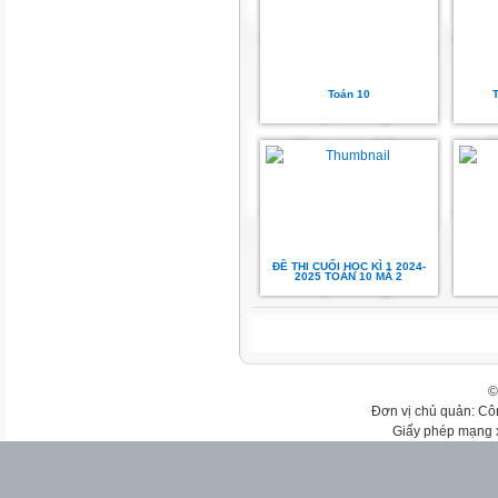
Toán 10
T
ĐỀ THI CUỐI HỌC KÌ 1 2024-
2025 TOÁN 10 MÃ 2
©
Đơn vị chủ quản: Cô
Giấy phép mạng 