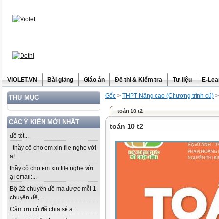
ViOLET.VN
Bài giảng
Giáo án
Đề thi & Kiểm tra
Tư liệu
E-Lea
Gốc
>
THPT Nâng cao (Chương trình cũ)
THƯ MỤC
toán 10 t2
CÁC Ý KIẾN MỚI NHẤT
toán 10 t2
đề tốt...
thầy cô cho em xin file nghe với
ạ!...
thầy cô cho em xin file nghe với
ạ! email:...
Bộ 22 chuyên đề mà được mỗi 1
chuyên đề,...
Cảm ơn cô đã chia sẻ ạ...