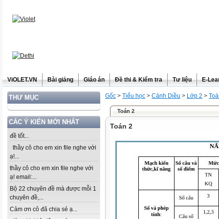
ViOLET.VN
Bài giảng
Giáo án
Đề thi & Kiểm tra
Tư liệu
E-Lea
Gốc
>
Tiểu học
>
Cánh Diều
>
Lớp 2
>
Toá
THƯ MỤC
Toán 2
CÁC Ý KIẾN MỚI NHẤT
Toán 2
đề tốt...
thầy cô cho em xin file nghe với
ạ!...
thầy cô cho em xin file nghe với
ạ! email:...
Bộ 22 chuyên đề mà được mỗi 1
chuyên đề,...
Cảm ơn cô đã chia sẻ ạ...