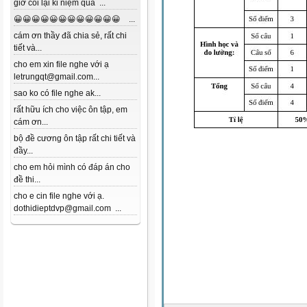
giờ coi lại kỉ niệm quá ...
😀😀😀😀😀😀😀😀😀😀😀😀 ...
cám ơn thầy đã chia sẻ, rất chi
tiết và...
cho em xin file nghe với ạ
letrungqt@gmail.com...
sao ko có file nghe ak...
rất hữu ích cho việc ôn tập, em
cám ơn...
bộ đề cương ôn tập rất chi tiết và
đầy...
cho em hỏi mình có đáp án cho
đề thi...
cho e cin file nghe với ạ.
dothidieptdvp@gmail.com ...