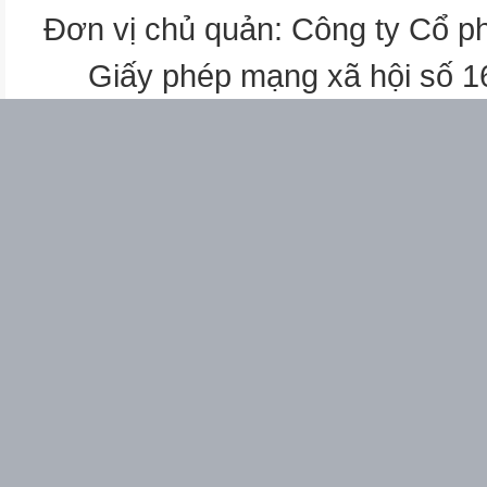
KQ
Đơn vị chủ quản: Công ty Cổ p
3
Giấy phép mạng xã hội số 
1
2
1
1
5
3
1,2,3
7