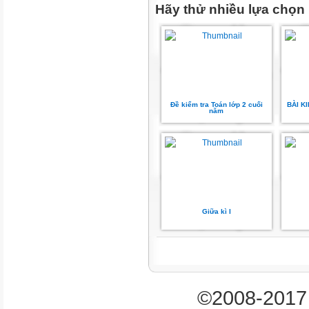
Hãy thử nhiều lựa chọn
TL
KQ
Mức 3
Đề kiểm tra Toán lớp 2 cuối
BÀI K
TN
năm
Tổng
TL
KQ
Giữa kì I
TN
TL
©2008-2017 