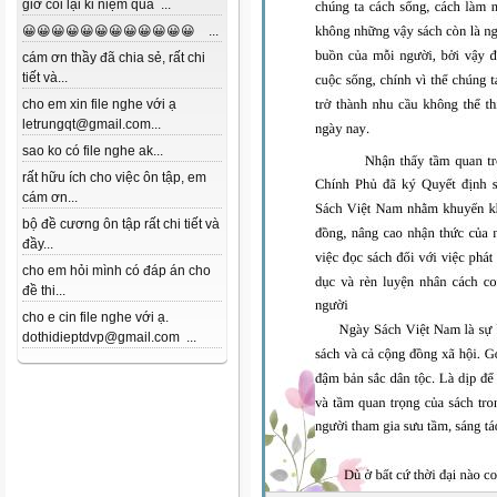
giờ coi lại kỉ niệm quá ...
😀😀😀😀😀😀😀😀😀😀😀😀 ...
cám ơn thầy đã chia sẻ, rất chi
tiết và...
cho em xin file nghe với ạ
letrungqt@gmail.com...
sao ko có file nghe ak...
rất hữu ích cho việc ôn tập, em
cám ơn...
bộ đề cương ôn tập rất chi tiết và
đầy...
cho em hỏi mình có đáp án cho
đề thi...
cho e cin file nghe với ạ.
dothidieptdvp@gmail.com ...