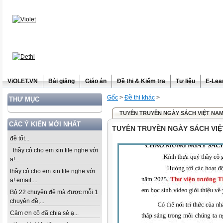
ViOLET.VN
Bài giảng
Giáo án
Đề thi & Kiểm tra
Tư liệu
E-Lea
Gốc
>
Đề thi khác
>
THƯ MỤC
TUYÊN TRUYỀN NGÀY SÁCH VIỆT NA
CÁC Ý KIẾN MỚI NHẤT
TUYÊN TRUYỀN NGÀY SÁCH VI
đề tốt...
thầy cô cho em xin file nghe với
ạ!...
thầy cô cho em xin file nghe với
ạ! email:...
Bộ 22 chuyên đề mà được mỗi 1
chuyên đề,...
Cảm ơn cô đã chia sẻ ạ...