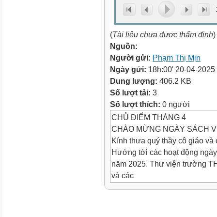
(
Tài liệu chưa được thẩm định
)
Nguồn:
Người gửi:
Phạm Thị Mịn
Ngày gửi:
18h:00' 20-04-2025
Dung lượng:
406.2 KB
Số lượt tải:
3
Số lượt thích:
0 người
CHỦ ĐIỂM THÁNG 4
CHÀO MỪNG NGÀY SÁCH VIỆ
Kính thưa quý thầy cô giáo và
Hướng tới các hoạt động ngày 
năm 2025. Thư viện trường TH 
và các
em học sinh video giới thiệu v
sách.
Có thể nói tri thức của nhân lo