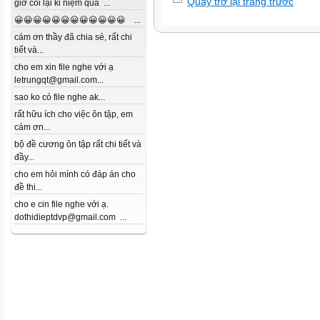
Quay trở lại trang trước
giờ coi lại kỉ niệm quá ...
😀😀😀😀😀😀😀😀😀😀😀😀 ...
cám ơn thầy đã chia sẻ, rất chi
tiết và...
cho em xin file nghe với ạ
letrungqt@gmail.com...
sao ko có file nghe ak...
rất hữu ích cho việc ôn tập, em
cám ơn...
bộ đề cương ôn tập rất chi tiết và
đầy...
cho em hỏi mình có đáp án cho
đề thi...
cho e cin file nghe với ạ.
dothidieptdvp@gmail.com ...