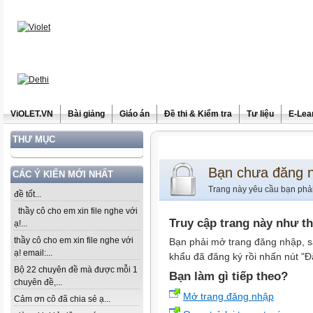
ViOLET.VN
Bài giảng
Giáo án
Đề thi & Kiểm tra
Tư liệu
E-Lea
THƯ MỤC
Bạn chưa đăng 
CÁC Ý KIẾN MỚI NHẤT
Trang này yêu cầu bạn phả
đề tốt...
thầy cô cho em xin file nghe với
Truy cập trang này như t
ạ!...
thầy cô cho em xin file nghe với
Bạn phải mở trang đăng nhập, s
ạ! email:...
khẩu đã đăng ký rồi nhấn nút "Đ
Bộ 22 chuyên đề mà được mỗi 1
Bạn làm gì tiếp theo?
chuyên đề,...
Mở trang đăng nhập
Cảm ơn cô đã chia sẻ ạ...