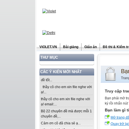
ViOLET.VN
Bài giảng
Giáo án
Đề thi & Kiểm t
THƯ MỤC
Bạ
CÁC Ý KIẾN MỚI NHẤT
Tran
đề tốt...
thầy cô cho em xin file nghe với
Truy cập tr
ạ!...
Bạn phải mở tr
thầy cô cho em xin file nghe với
ký rồi nhấn nút
ạ! email:...
Bạn làm gì t
Bộ 22 chuyên đề mà được mỗi 1
chuyên đề,...
Mở trang đ
Cảm ơn cô đã chia sẻ ạ...
Quay trở lại