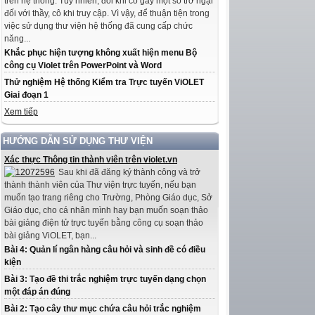
trên hệ thống. Tuy nhiên, đôi khi có gây một số trở ngại
đối với thầy, cô khi truy cập. Vì vậy, để thuận tiện trong
việc sử dụng thư viện hệ thống đã cung cấp chức
năng...
Khắc phục hiện tượng không xuất hiện menu Bộ
công cụ Violet trên PowerPoint và Word
Thử nghiệm Hệ thống Kiểm tra Trực tuyến ViOLET
Giai đoạn 1
Xem tiếp
HƯỚNG DẪN SỬ DỤNG THƯ VIỆN
Xác thực Thông tin thành viên trên violet.vn
Sau khi đã đăng ký thành công và trở
thành thành viên của Thư viện trực tuyến, nếu bạn
muốn tạo trang riêng cho Trường, Phòng Giáo dục, Sở
Giáo dục, cho cá nhân mình hay bạn muốn soạn thảo
bài giảng điện tử trực tuyến bằng công cụ soạn thảo
bài giảng ViOLET, bạn...
Bài 4: Quản lí ngân hàng câu hỏi và sinh đề có điều
kiện
Bài 3: Tạo đề thi trắc nghiệm trực tuyến dạng chọn
một đáp án đúng
Bài 2: Tạo cây thư mục chứa câu hỏi trắc nghiệm