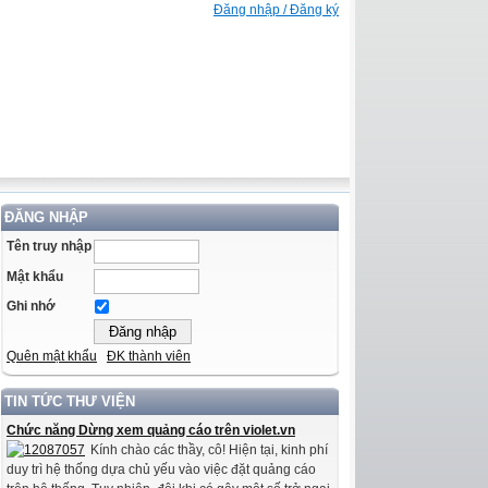
Đăng nhập / Đăng ký
ĐĂNG NHẬP
Tên truy nhập
Mật khẩu
Ghi nhớ
Quên mật khẩu
ĐK thành viên
TIN TỨC THƯ VIỆN
Chức năng Dừng xem quảng cáo trên violet.vn
Kính chào các thầy, cô! Hiện tại, kinh phí
duy trì hệ thống dựa chủ yếu vào việc đặt quảng cáo