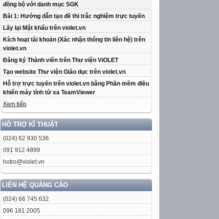
đồng bộ với danh mục SGK
Bài 1: Hướng dẫn tạo đề thi trắc nghiệm trực tuyến
Lấy lại Mật khẩu trên violet.vn
Kích hoạt tài khoản (Xác nhận thông tin liên hệ) trên
violet.vn
Đăng ký Thành viên trên Thư viện ViOLET
Tạo website Thư viện Giáo dục trên violet.vn
Hỗ trợ trực tuyến trên violet.vn bằng Phần mềm điều
khiển máy tính từ xa TeamViewer
Xem tiếp
HỖ TRỢ KĨ THUẬT
(024) 62 930 536
091 912 4899
hotro@violet.vn
LIÊN HỆ QUẢNG CÁO
(024) 66 745 632
096 181 2005