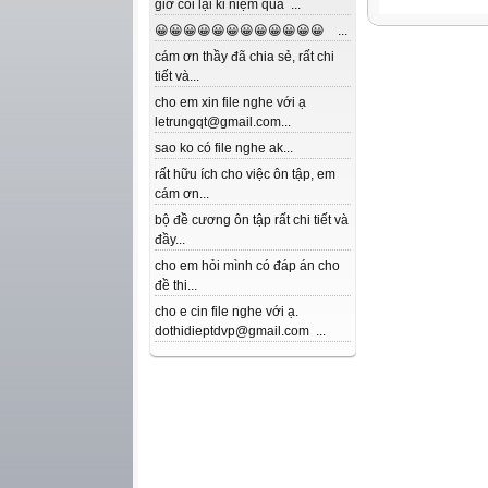
giờ coi lại kỉ niệm quá ...
😀😀😀😀😀😀😀😀😀😀😀😀 ...
cám ơn thầy đã chia sẻ, rất chi
tiết và...
cho em xin file nghe với ạ
letrungqt@gmail.com...
sao ko có file nghe ak...
rất hữu ích cho việc ôn tập, em
cám ơn...
bộ đề cương ôn tập rất chi tiết và
đầy...
cho em hỏi mình có đáp án cho
đề thi...
cho e cin file nghe với ạ.
dothidieptdvp@gmail.com ...