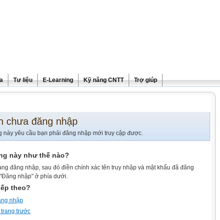
ra
Tư liệu
E-Learning
Kỹ năng CNTT
Trợ giúp
n chưa đăng nhập
g này yêu cầu bạn phải đăng nhập mới truy cập được.
ang này như thế nào?
ang đăng nhập, sau đó điền chính xác tên truy nhập và mật khẩu đã đăng
 "Đăng nhập" ở phía dưới.
iếp theo?
ăng nhập
 trang trước