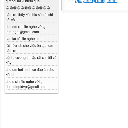
Quay trở lại trang trước
giờ coi lại kỉ niệm quá ...
😀😀😀😀😀😀😀😀😀😀😀😀 ...
cám ơn thầy đã chia sẻ, rất chi
tiết và...
cho em xin file nghe với ạ
letrungqt@gmail.com...
sao ko có file nghe ak...
rất hữu ích cho việc ôn tập, em
cám ơn...
bộ đề cương ôn tập rất chi tiết và
đầy...
cho em hỏi mình có đáp án cho
đề thi...
cho e cin file nghe với ạ.
dothidieptdvp@gmail.com ...