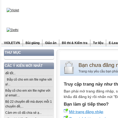
ViOLET.VN
Bài giảng
Giáo án
Đề thi & Kiểm tra
Tư liệu
E-Lea
THƯ MỤC
Bạn chưa đăng 
CÁC Ý KIẾN MỚI NHẤT
Trang này yêu cầu bạn phả
đề tốt...
thầy cô cho em xin file nghe với
Truy cập trang này như t
ạ!...
thầy cô cho em xin file nghe với
Bạn phải mở trang đăng nhập, s
ạ! email:...
khẩu đã đăng ký rồi nhấn nút "Đ
Bộ 22 chuyên đề mà được mỗi 1
Bạn làm gì tiếp theo?
chuyên đề,...
Mở trang đăng nhập
Cảm ơn cô đã chia sẻ ạ...