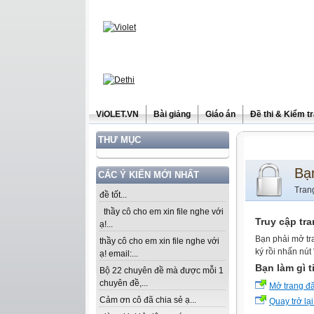
ViOLET.VN
Bài giảng
Giáo án
Đề thi & Kiểm t
THƯ MỤC
Bạ
CÁC Ý KIẾN MỚI NHẤT
Tran
đề tốt...
thầy cô cho em xin file nghe với
Truy cập tr
ạ!...
Bạn phải mở tr
thầy cô cho em xin file nghe với
ký rồi nhấn nút
ạ! email:...
Bạn làm gì t
Bộ 22 chuyên đề mà được mỗi 1
chuyên đề,...
Mở trang đ
Cảm ơn cô đã chia sẻ ạ...
Quay trở lại