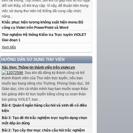
trên hệ thống. Tuy nhiên, đôi khi có gây một số trở ngại
đối với thầy, cô khi truy cập. Vì vậy, để thuận tiện trong
việc sử dụng thư viện hệ thống đã cung cấp chức
năng...
Khắc phục hiện tượng không xuất hiện menu Bộ
công cụ Violet trên PowerPoint và Word
Thử nghiệm Hệ thống Kiểm tra Trực tuyến ViOLET
Giai đoạn 1
Xem tiếp
HƯỚNG DẪN SỬ DỤNG THƯ VIỆN
Xác thực Thông tin thành viên trên violet.vn
Sau khi đã đăng ký thành công và trở
thành thành viên của Thư viện trực tuyến, nếu bạn
muốn tạo trang riêng cho Trường, Phòng Giáo dục, Sở
Giáo dục, cho cá nhân mình hay bạn muốn soạn thảo
bài giảng điện tử trực tuyến bằng công cụ soạn thảo
bài giảng ViOLET, bạn...
Bài 4: Quản lí ngân hàng câu hỏi và sinh đề có điều
kiện
Bài 3: Tạo đề thi trắc nghiệm trực tuyến dạng chọn
một đáp án đúng
Bài 2: Tạo cây thư mục chứa câu hỏi trắc nghiệm