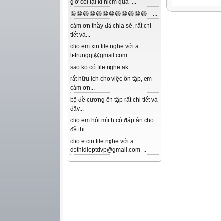
giờ coi lại kỉ niệm quá ...
😀😀😀😀😀😀😀😀😀😀😀😀 ...
cám ơn thầy đã chia sẻ, rất chi
tiết và...
cho em xin file nghe với ạ
letrungqt@gmail.com...
sao ko có file nghe ak...
rất hữu ích cho việc ôn tập, em
cám ơn...
bộ đề cương ôn tập rất chi tiết và
đầy...
cho em hỏi mình có đáp án cho
đề thi...
cho e cin file nghe với ạ.
dothidieptdvp@gmail.com ...