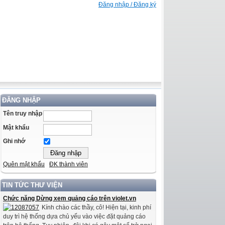
Đăng nhập / Đăng ký
ĐĂNG NHẬP
Tên truy nhập
Mật khẩu
Ghi nhớ
Quên mật khẩu
ĐK thành viên
TIN TỨC THƯ VIỆN
Chức năng Dừng xem quảng cáo trên violet.vn
Kính chào các thầy, cô! Hiện tại, kinh phí
duy trì hệ thống dựa chủ yếu vào việc đặt quảng cáo