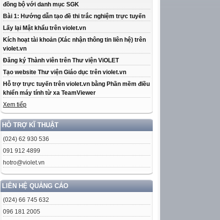
đồng bộ với danh mục SGK
Bài 1: Hướng dẫn tạo đề thi trắc nghiệm trực tuyến
Lấy lại Mật khẩu trên violet.vn
Kích hoạt tài khoản (Xác nhận thông tin liên hệ) trên
violet.vn
Đăng ký Thành viên trên Thư viện ViOLET
Tạo website Thư viện Giáo dục trên violet.vn
Hỗ trợ trực tuyến trên violet.vn bằng Phần mềm điều
khiển máy tính từ xa TeamViewer
Xem tiếp
HỖ TRỢ KĨ THUẬT
(024) 62 930 536
091 912 4899
hotro@violet.vn
LIÊN HỆ QUẢNG CÁO
(024) 66 745 632
096 181 2005