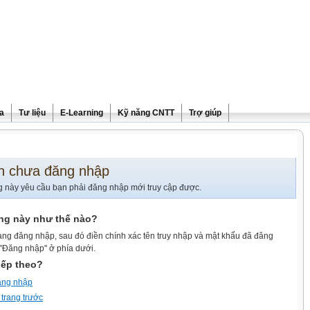
ra
Tư liệu
E-Learning
Kỹ năng CNTT
Trợ giúp
n chưa đăng nhập
g này yêu cầu bạn phải đăng nhập mới truy cập được.
ang này như thế nào?
ang đăng nhập, sau đó điền chính xác tên truy nhập và mật khẩu đã đăng
 "Đăng nhập" ở phía dưới.
iếp theo?
ăng nhập
 trang trước