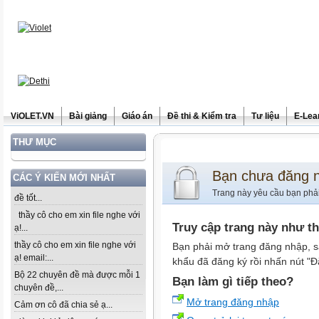
ViOLET.VN
Bài giảng
Giáo án
Đề thi & Kiểm tra
Tư liệu
E-Lea
THƯ MỤC
Bạn chưa đăng 
CÁC Ý KIẾN MỚI NHẤT
Trang này yêu cầu bạn phả
đề tốt...
thầy cô cho em xin file nghe với
Truy cập trang này như t
ạ!...
thầy cô cho em xin file nghe với
Bạn phải mở trang đăng nhập, s
ạ! email:...
khẩu đã đăng ký rồi nhấn nút "Đ
Bộ 22 chuyên đề mà được mỗi 1
Bạn làm gì tiếp theo?
chuyên đề,...
Mở trang đăng nhập
Cảm ơn cô đã chia sẻ ạ...