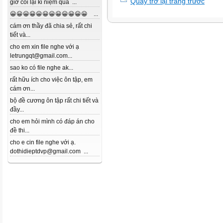
Quay trở lại trang trước
giờ coi lại kỉ niệm quá ...
😀😀😀😀😀😀😀😀😀😀😀😀 ...
cám ơn thầy đã chia sẻ, rất chi
tiết và...
cho em xin file nghe với ạ
letrungqt@gmail.com...
sao ko có file nghe ak...
rất hữu ích cho việc ôn tập, em
cám ơn...
bộ đề cương ôn tập rất chi tiết và
đầy...
cho em hỏi mình có đáp án cho
đề thi...
cho e cin file nghe với ạ.
dothidieptdvp@gmail.com ...