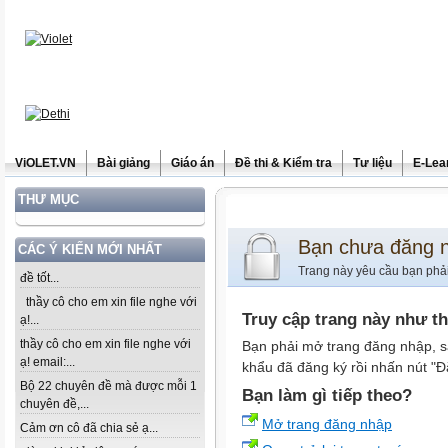
ViOLET.VN
Bài giảng
Giáo án
Đề thi & Kiểm tra
Tư liệu
E-Lea
THƯ MỤC
Bạn chưa đăng 
CÁC Ý KIẾN MỚI NHẤT
Trang này yêu cầu bạn phả
đề tốt...
thầy cô cho em xin file nghe với
Truy cập trang này như t
ạ!...
thầy cô cho em xin file nghe với
Bạn phải mở trang đăng nhập, s
ạ! email:...
khẩu đã đăng ký rồi nhấn nút "Đ
Bộ 22 chuyên đề mà được mỗi 1
Bạn làm gì tiếp theo?
chuyên đề,...
Mở trang đăng nhập
Cảm ơn cô đã chia sẻ ạ...