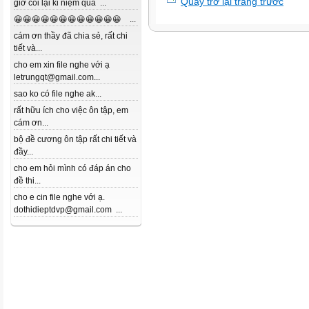
Quay trở lại trang trước
giờ coi lại kỉ niệm quá ...
😀😀😀😀😀😀😀😀😀😀😀😀 ...
cám ơn thầy đã chia sẻ, rất chi
tiết và...
cho em xin file nghe với ạ
letrungqt@gmail.com...
sao ko có file nghe ak...
rất hữu ích cho việc ôn tập, em
cám ơn...
bộ đề cương ôn tập rất chi tiết và
đầy...
cho em hỏi mình có đáp án cho
đề thi...
cho e cin file nghe với ạ.
dothidieptdvp@gmail.com ...