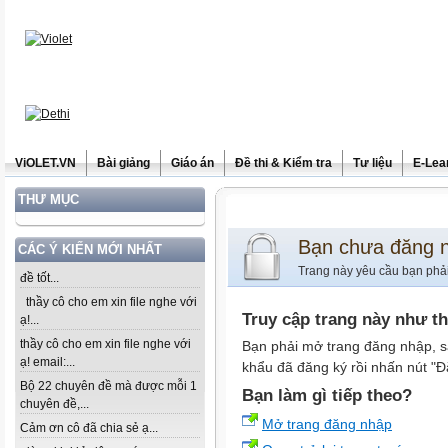
ViOLET.VN
Bài giảng
Giáo án
Đề thi & Kiểm tra
Tư liệu
E-Lea
THƯ MỤC
Bạn chưa đăng 
CÁC Ý KIẾN MỚI NHẤT
Trang này yêu cầu bạn phả
đề tốt...
thầy cô cho em xin file nghe với
Truy cập trang này như t
ạ!...
thầy cô cho em xin file nghe với
Bạn phải mở trang đăng nhập, s
ạ! email:...
khẩu đã đăng ký rồi nhấn nút "Đ
Bộ 22 chuyên đề mà được mỗi 1
Bạn làm gì tiếp theo?
chuyên đề,...
Mở trang đăng nhập
Cảm ơn cô đã chia sẻ ạ...