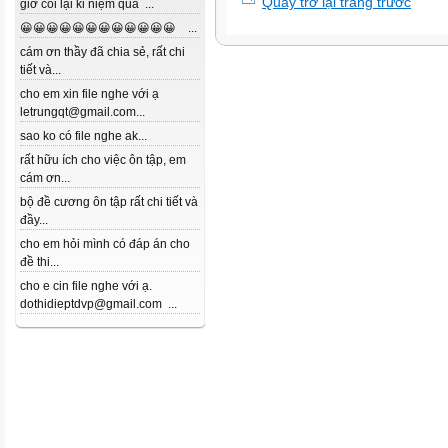
Quay trở lại trang trước
giờ coi lại kỉ niệm quá ...
😀😀😀😀😀😀😀😀😀😀😀😀 ...
cám ơn thầy đã chia sẻ, rất chi
tiết và...
cho em xin file nghe với ạ
letrungqt@gmail.com...
sao ko có file nghe ak...
rất hữu ích cho việc ôn tập, em
cám ơn...
bộ đề cương ôn tập rất chi tiết và
đầy...
cho em hỏi mình có đáp án cho
đề thi...
cho e cin file nghe với ạ.
dothidieptdvp@gmail.com ...