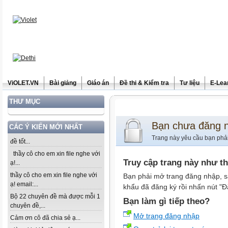
ViOLET.VN
Bài giảng
Giáo án
Đề thi & Kiểm tra
Tư liệu
E-Lea
THƯ MỤC
Bạn chưa đăng 
CÁC Ý KIẾN MỚI NHẤT
Trang này yêu cầu bạn phả
đề tốt...
thầy cô cho em xin file nghe với
Truy cập trang này như t
ạ!...
thầy cô cho em xin file nghe với
Bạn phải mở trang đăng nhập, s
ạ! email:...
khẩu đã đăng ký rồi nhấn nút "Đ
Bộ 22 chuyên đề mà được mỗi 1
Bạn làm gì tiếp theo?
chuyên đề,...
Mở trang đăng nhập
Cảm ơn cô đã chia sẻ ạ...