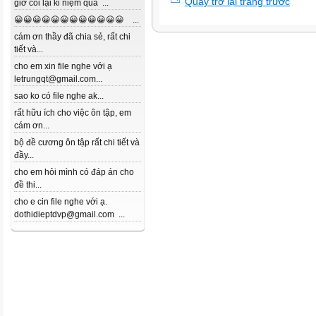
Quay trở lại trang trước
giờ coi lại kỉ niệm quá ...
😀😀😀😀😀😀😀😀😀😀😀😀 ...
cám ơn thầy đã chia sẻ, rất chi
tiết và...
cho em xin file nghe với ạ
letrungqt@gmail.com...
sao ko có file nghe ak...
rất hữu ích cho việc ôn tập, em
cám ơn...
bộ đề cương ôn tập rất chi tiết và
đầy...
cho em hỏi mình có đáp án cho
đề thi...
cho e cin file nghe với ạ.
dothidieptdvp@gmail.com ...