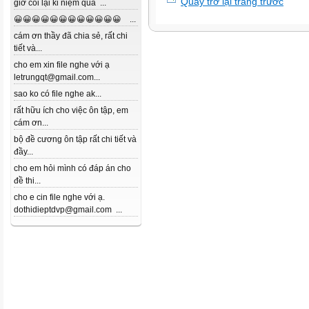
Quay trở lại trang trước
giờ coi lại kỉ niệm quá ...
😀😀😀😀😀😀😀😀😀😀😀😀 ...
cám ơn thầy đã chia sẻ, rất chi
tiết và...
cho em xin file nghe với ạ
letrungqt@gmail.com...
sao ko có file nghe ak...
rất hữu ích cho việc ôn tập, em
cám ơn...
bộ đề cương ôn tập rất chi tiết và
đầy...
cho em hỏi mình có đáp án cho
đề thi...
cho e cin file nghe với ạ.
dothidieptdvp@gmail.com ...