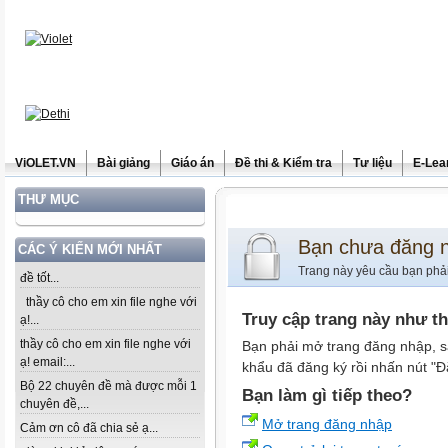
ViOLET.VN
Bài giảng
Giáo án
Đề thi & Kiểm tra
Tư liệu
E-Lea
THƯ MỤC
Bạn chưa đăng 
CÁC Ý KIẾN MỚI NHẤT
Trang này yêu cầu bạn phả
đề tốt...
thầy cô cho em xin file nghe với
Truy cập trang này như t
ạ!...
thầy cô cho em xin file nghe với
Bạn phải mở trang đăng nhập, s
ạ! email:...
khẩu đã đăng ký rồi nhấn nút "Đ
Bộ 22 chuyên đề mà được mỗi 1
Bạn làm gì tiếp theo?
chuyên đề,...
Mở trang đăng nhập
Cảm ơn cô đã chia sẻ ạ...