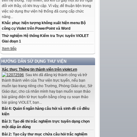
trên hệ thống. Tuy nhiên, đôi khi có gây một số trở ngại
đối với thầy, cô khi truy cập. Vì vậy, để thuận tiện trong
việc sử dụng thư viện hệ thống đã cung cấp chức
năng...
Khắc phục hiện tượng không xuất hiện menu Bộ
công cụ Violet trên PowerPoint và Word
Thử nghiệm Hệ thống Kiểm tra Trực tuyến ViOLET
Giai đoạn 1
Xem tiếp
HƯỚNG DẪN SỬ DỤNG THƯ VIỆN
Xác thực Thông tin thành viên trên violet.vn
Sau khi đã đăng ký thành công và trở
thành thành viên của Thư viện trực tuyến, nếu bạn
muốn tạo trang riêng cho Trường, Phòng Giáo dục, Sở
Giáo dục, cho cá nhân mình hay bạn muốn soạn thảo
bài giảng điện tử trực tuyến bằng công cụ soạn thảo
bài giảng ViOLET, bạn...
Bài 4: Quản lí ngân hàng câu hỏi và sinh đề có điều
kiện
Bài 3: Tạo đề thi trắc nghiệm trực tuyến dạng chọn
một đáp án đúng
Bài 2: Tạo cây thư mục chứa câu hỏi trắc nghiệm