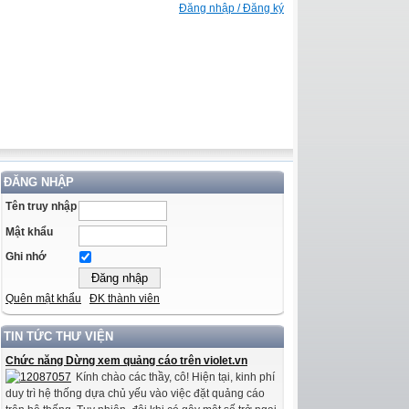
Đăng nhập / Đăng ký
ĐĂNG NHẬP
Tên truy nhập
Mật khẩu
Ghi nhớ
Quên mật khẩu
ĐK thành viên
TIN TỨC THƯ VIỆN
Chức năng Dừng xem quảng cáo trên violet.vn
Kính chào các thầy, cô! Hiện tại, kinh phí
duy trì hệ thống dựa chủ yếu vào việc đặt quảng cáo