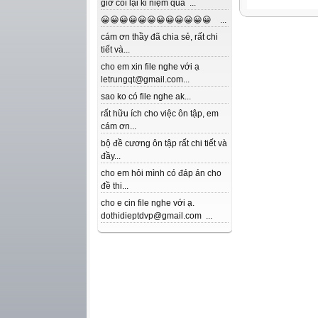
giờ coi lại kỉ niệm quá ...
😀😀😀😀😀😀😀😀😀😀😀😀 ...
cám ơn thầy đã chia sẻ, rất chi
tiết và...
cho em xin file nghe với ạ
letrungqt@gmail.com...
sao ko có file nghe ak...
rất hữu ích cho việc ôn tập, em
cám ơn...
bộ đề cương ôn tập rất chi tiết và
đầy...
cho em hỏi mình có đáp án cho
đề thi...
cho e cin file nghe với ạ.
dothidieptdvp@gmail.com ...