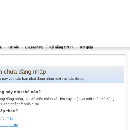
ra
Tư liệu
E-Learning
Kỹ năng CNTT
Trợ giúp
n chưa đăng nhập
g này yêu cầu bạn phải đăng nhập mới truy cập được.
ang này như thế nào?
ang đăng nhập, sau đó điền chính xác tên truy nhập và mật khẩu đã đăng
 "Đăng nhập" ở phía dưới.
iếp theo?
ăng nhập
 trang trước