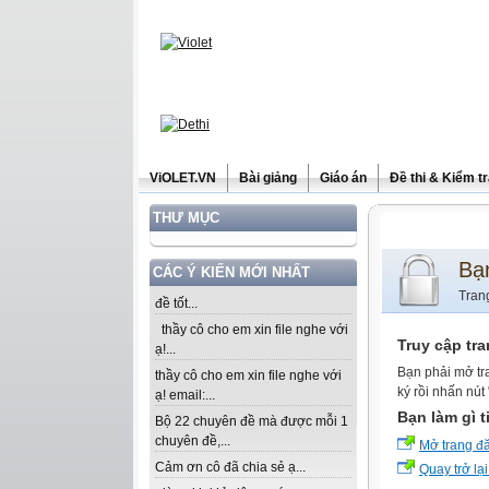
ViOLET.VN
Bài giảng
Giáo án
Đề thi & Kiểm t
THƯ MỤC
Bạ
CÁC Ý KIẾN MỚI NHẤT
Tran
đề tốt...
thầy cô cho em xin file nghe với
Truy cập tr
ạ!...
Bạn phải mở tr
thầy cô cho em xin file nghe với
ký rồi nhấn nút
ạ! email:...
Bạn làm gì t
Bộ 22 chuyên đề mà được mỗi 1
chuyên đề,...
Mở trang đ
Cảm ơn cô đã chia sẻ ạ...
Quay trở lại