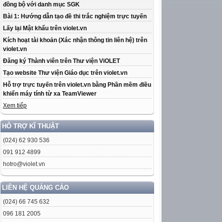
đồng bộ với danh mục SGK
Bài 1: Hướng dẫn tạo đề thi trắc nghiệm trực tuyến
Lấy lại Mật khẩu trên violet.vn
Kích hoạt tài khoản (Xác nhận thông tin liên hệ) trên
violet.vn
Đăng ký Thành viên trên Thư viện ViOLET
Tạo website Thư viện Giáo dục trên violet.vn
Hỗ trợ trực tuyến trên violet.vn bằng Phần mềm điều
khiển máy tính từ xa TeamViewer
Xem tiếp
HỖ TRỢ KĨ THUẬT
(024) 62 930 536
091 912 4899
hotro@violet.vn
LIÊN HỆ QUẢNG CÁO
(024) 66 745 632
096 181 2005