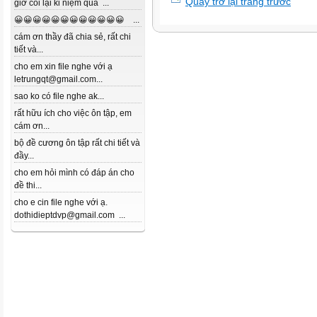
Quay trở lại trang trước
giờ coi lại kỉ niệm quá ...
😀😀😀😀😀😀😀😀😀😀😀😀 ...
cám ơn thầy đã chia sẻ, rất chi
tiết và...
cho em xin file nghe với ạ
letrungqt@gmail.com...
sao ko có file nghe ak...
rất hữu ích cho việc ôn tập, em
cám ơn...
bộ đề cương ôn tập rất chi tiết và
đầy...
cho em hỏi mình có đáp án cho
đề thi...
cho e cin file nghe với ạ.
dothidieptdvp@gmail.com ...