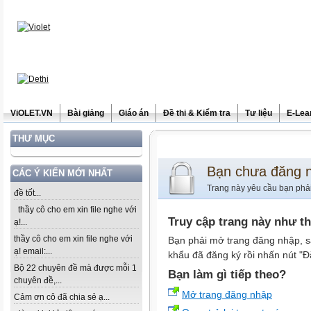
ViOLET.VN
Bài giảng
Giáo án
Đề thi & Kiểm tra
Tư liệu
E-Lea
THƯ MỤC
Bạn chưa đăng 
CÁC Ý KIẾN MỚI NHẤT
Trang này yêu cầu bạn phả
đề tốt...
thầy cô cho em xin file nghe với
Truy cập trang này như t
ạ!...
thầy cô cho em xin file nghe với
Bạn phải mở trang đăng nhập, s
ạ! email:...
khẩu đã đăng ký rồi nhấn nút "Đ
Bộ 22 chuyên đề mà được mỗi 1
Bạn làm gì tiếp theo?
chuyên đề,...
Mở trang đăng nhập
Cảm ơn cô đã chia sẻ ạ...