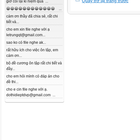
Quay trở lại trang trước
giờ coi lại kỉ niệm quá ...
😀😀😀😀😀😀😀😀😀😀😀😀 ...
cám ơn thầy đã chia sẻ, rất chi
tiết và...
cho em xin file nghe với ạ
letrungqt@gmail.com...
sao ko có file nghe ak...
rất hữu ích cho việc ôn tập, em
cám ơn...
bộ đề cương ôn tập rất chi tiết và
đầy...
cho em hỏi mình có đáp án cho
đề thi...
cho e cin file nghe với ạ.
dothidieptdvp@gmail.com ...