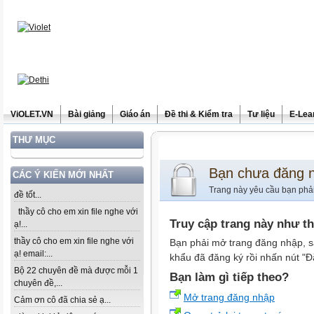
ViOLET.VN
Bài giảng
Giáo án
Đề thi & Kiểm tra
Tư liệu
E-Lea
THƯ MỤC
Bạn chưa đăng 
CÁC Ý KIẾN MỚI NHẤT
Trang này yêu cầu bạn phả
đề tốt...
thầy cô cho em xin file nghe với
Truy cập trang này như t
ạ!...
thầy cô cho em xin file nghe với
Bạn phải mở trang đăng nhập, s
ạ! email:...
khẩu đã đăng ký rồi nhấn nút "Đ
Bộ 22 chuyên đề mà được mỗi 1
Bạn làm gì tiếp theo?
chuyên đề,...
Mở trang đăng nhập
Cảm ơn cô đã chia sẻ ạ...