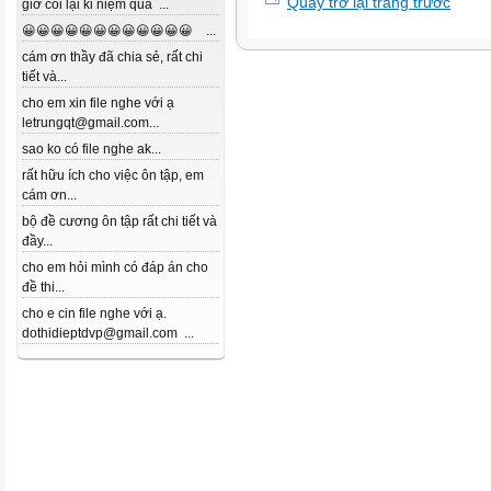
Quay trở lại trang trước
giờ coi lại kỉ niệm quá ...
😀😀😀😀😀😀😀😀😀😀😀😀 ...
cám ơn thầy đã chia sẻ, rất chi
tiết và...
cho em xin file nghe với ạ
letrungqt@gmail.com...
sao ko có file nghe ak...
rất hữu ích cho việc ôn tập, em
cám ơn...
bộ đề cương ôn tập rất chi tiết và
đầy...
cho em hỏi mình có đáp án cho
đề thi...
cho e cin file nghe với ạ.
dothidieptdvp@gmail.com ...