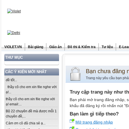
ViOLET.VN
Bài giảng
Giáo án
Đề thi & Kiểm tra
Tư liệu
E-Lea
THƯ MỤC
Bạn chưa đăng 
CÁC Ý KIẾN MỚI NHẤT
Trang này yêu cầu bạn phả
đề tốt...
thầy cô cho em xin file nghe với
Truy cập trang này như t
ạ!...
thầy cô cho em xin file nghe với
Bạn phải mở trang đăng nhập, s
ạ! email:...
khẩu đã đăng ký rồi nhấn nút "Đ
Bộ 22 chuyên đề mà được mỗi 1
Bạn làm gì tiếp theo?
chuyên đề,...
Mở trang đăng nhập
Cảm ơn cô đã chia sẻ ạ...