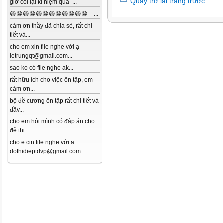
Quay trở lại trang trước
giờ coi lại kỉ niệm quá ...
😀😀😀😀😀😀😀😀😀😀😀😀 ...
cám ơn thầy đã chia sẻ, rất chi
tiết và...
cho em xin file nghe với ạ
letrungqt@gmail.com...
sao ko có file nghe ak...
rất hữu ích cho việc ôn tập, em
cám ơn...
bộ đề cương ôn tập rất chi tiết và
đầy...
cho em hỏi mình có đáp án cho
đề thi...
cho e cin file nghe với ạ.
dothidieptdvp@gmail.com ...