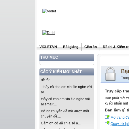
ViOLET.VN
Bài giảng
Giáo án
Đề thi & Kiểm t
THƯ MỤC
Bạ
CÁC Ý KIẾN MỚI NHẤT
Tran
đề tốt...
thầy cô cho em xin file nghe với
Truy cập tr
ạ!...
Bạn phải mở tr
thầy cô cho em xin file nghe với
ký rồi nhấn nút
ạ! email:...
Bạn làm gì t
Bộ 22 chuyên đề mà được mỗi 1
chuyên đề,...
Mở trang đ
Cảm ơn cô đã chia sẻ ạ...
Quay trở lại