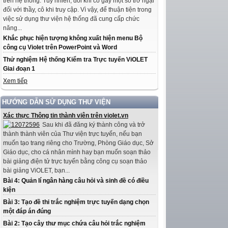
trên hệ thống. Tuy nhiên, đôi khi có gây một số trở ngại
đối với thầy, cô khi truy cập. Vì vậy, để thuận tiện trong
việc sử dụng thư viện hệ thống đã cung cấp chức
năng...
Khắc phục hiện tượng không xuất hiện menu Bộ
công cụ Violet trên PowerPoint và Word
Thử nghiệm Hệ thống Kiểm tra Trực tuyến ViOLET
Giai đoạn 1
Xem tiếp
HƯỚNG DẪN SỬ DỤNG THƯ VIỆN
Xác thực Thông tin thành viên trên violet.vn
Sau khi đã đăng ký thành công và trở
thành thành viên của Thư viện trực tuyến, nếu bạn
muốn tạo trang riêng cho Trường, Phòng Giáo dục, Sở
Giáo dục, cho cá nhân mình hay bạn muốn soạn thảo
bài giảng điện tử trực tuyến bằng công cụ soạn thảo
bài giảng ViOLET, bạn...
Bài 4: Quản lí ngân hàng câu hỏi và sinh đề có điều
kiện
Bài 3: Tạo đề thi trắc nghiệm trực tuyến dạng chọn
một đáp án đúng
Bài 2: Tạo cây thư mục chứa câu hỏi trắc nghiệm