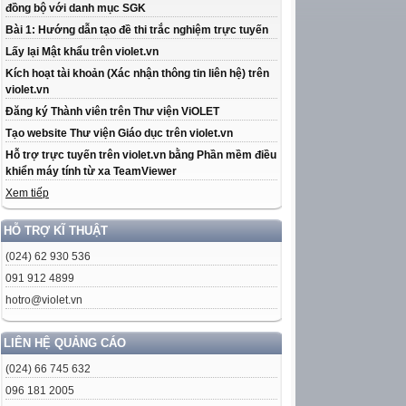
đồng bộ với danh mục SGK
Bài 1: Hướng dẫn tạo đề thi trắc nghiệm trực tuyến
Lấy lại Mật khẩu trên violet.vn
Kích hoạt tài khoản (Xác nhận thông tin liên hệ) trên
violet.vn
Đăng ký Thành viên trên Thư viện ViOLET
Tạo website Thư viện Giáo dục trên violet.vn
Hỗ trợ trực tuyến trên violet.vn bằng Phần mềm điều
khiển máy tính từ xa TeamViewer
Xem tiếp
HỖ TRỢ KĨ THUẬT
(024) 62 930 536
091 912 4899
hotro@violet.vn
LIÊN HỆ QUẢNG CÁO
(024) 66 745 632
096 181 2005