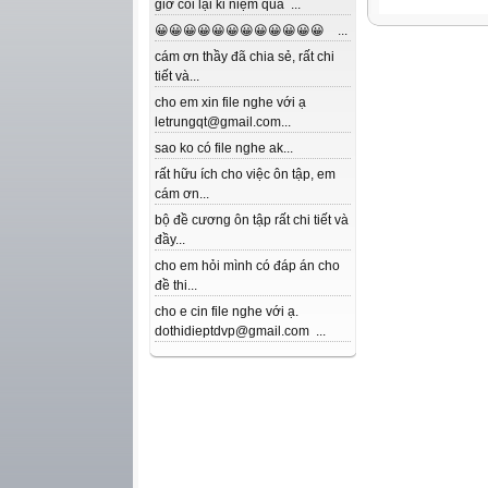
giờ coi lại kỉ niệm quá ...
😀😀😀😀😀😀😀😀😀😀😀😀 ...
cám ơn thầy đã chia sẻ, rất chi
tiết và...
cho em xin file nghe với ạ
letrungqt@gmail.com...
sao ko có file nghe ak...
rất hữu ích cho việc ôn tập, em
cám ơn...
bộ đề cương ôn tập rất chi tiết và
đầy...
cho em hỏi mình có đáp án cho
đề thi...
cho e cin file nghe với ạ.
dothidieptdvp@gmail.com ...