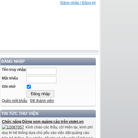
Đăng nhập / Đăng ký
ĐĂNG NHẬP
Tên truy nhập
Mật khẩu
Ghi nhớ
Quên mật khẩu
ĐK thành viên
TIN TỨC THƯ VIỆN
Chức năng Dừng xem quảng cáo trên violet.vn
Kính chào các thầy, cô! Hiện tại, kinh phí
duy trì hệ thống dựa chủ yếu vào việc đặt quảng cáo