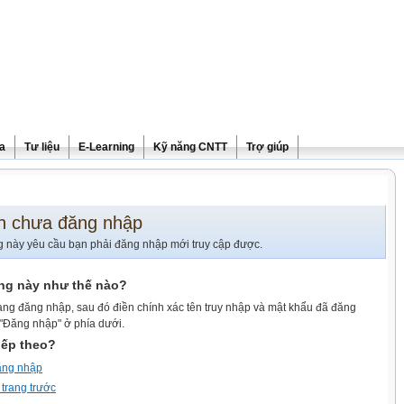
ra
Tư liệu
E-Learning
Kỹ năng CNTT
Trợ giúp
n chưa đăng nhập
g này yêu cầu bạn phải đăng nhập mới truy cập được.
ang này như thế nào?
ang đăng nhập, sau đó điền chính xác tên truy nhập và mật khẩu đã đăng
 "Đăng nhập" ở phía dưới.
iếp theo?
ăng nhập
 trang trước