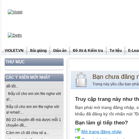
ViOLET.VN
Bài giảng
Giáo án
Đề thi & Kiểm tra
Tư liệu
E-Lea
THƯ MỤC
Bạn chưa đăng 
CÁC Ý KIẾN MỚI NHẤT
Trang này yêu cầu bạn phả
đề tốt...
thầy cô cho em xin file nghe với
Truy cập trang này như t
ạ!...
thầy cô cho em xin file nghe với
Bạn phải mở trang đăng nhập, s
ạ! email:...
khẩu đã đăng ký rồi nhấn nút "Đ
Bộ 22 chuyên đề mà được mỗi 1
Bạn làm gì tiếp theo?
chuyên đề,...
Mở trang đăng nhập
Cảm ơn cô đã chia sẻ ạ...