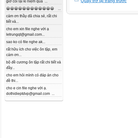
Quay trở lại trang trước
giờ coi lại kỉ niệm quá ...
😀😀😀😀😀😀😀😀😀😀😀😀 ...
cám ơn thầy đã chia sẻ, rất chi
tiết và...
cho em xin file nghe với ạ
letrungqt@gmail.com...
sao ko có file nghe ak...
rất hữu ích cho việc ôn tập, em
cám ơn...
bộ đề cương ôn tập rất chi tiết và
đầy...
cho em hỏi mình có đáp án cho
đề thi...
cho e cin file nghe với ạ.
dothidieptdvp@gmail.com ...