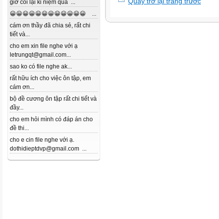
Quay trở lại trang trước
giờ coi lại kỉ niệm quá ...
😀😀😀😀😀😀😀😀😀😀😀😀 ...
cám ơn thầy đã chia sẻ, rất chi
tiết và...
cho em xin file nghe với ạ
letrungqt@gmail.com...
sao ko có file nghe ak...
rất hữu ích cho việc ôn tập, em
cám ơn...
bộ đề cương ôn tập rất chi tiết và
đầy...
cho em hỏi mình có đáp án cho
đề thi...
cho e cin file nghe với ạ.
dothidieptdvp@gmail.com ...