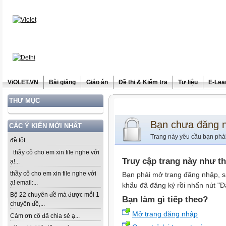
ViOLET.VN
Bài giảng
Giáo án
Đề thi & Kiểm tra
Tư liệu
E-Lea
THƯ MỤC
Bạn chưa đăng 
CÁC Ý KIẾN MỚI NHẤT
Trang này yêu cầu bạn phả
đề tốt...
thầy cô cho em xin file nghe với
Truy cập trang này như t
ạ!...
thầy cô cho em xin file nghe với
Bạn phải mở trang đăng nhập, s
ạ! email:...
khẩu đã đăng ký rồi nhấn nút "Đ
Bộ 22 chuyên đề mà được mỗi 1
Bạn làm gì tiếp theo?
chuyên đề,...
Mở trang đăng nhập
Cảm ơn cô đã chia sẻ ạ...