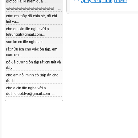
Quay trở lại trang trước
giờ coi lại kỉ niệm quá ...
😀😀😀😀😀😀😀😀😀😀😀😀 ...
cám ơn thầy đã chia sẻ, rất chi
tiết và...
cho em xin file nghe với ạ
letrungqt@gmail.com...
sao ko có file nghe ak...
rất hữu ích cho việc ôn tập, em
cám ơn...
bộ đề cương ôn tập rất chi tiết và
đầy...
cho em hỏi mình có đáp án cho
đề thi...
cho e cin file nghe với ạ.
dothidieptdvp@gmail.com ...