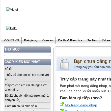
ViOLET.VN
Bài giảng
Giáo án
Đề thi & Kiểm tra
Tư liệu
E-Lea
THƯ MỤC
Bạn chưa đăng 
CÁC Ý KIẾN MỚI NHẤT
Trang này yêu cầu bạn phả
đề tốt...
thầy cô cho em xin file nghe với
Truy cập trang này như t
ạ!...
thầy cô cho em xin file nghe với
Bạn phải mở trang đăng nhập, s
ạ! email:...
khẩu đã đăng ký rồi nhấn nút "Đ
Bộ 22 chuyên đề mà được mỗi 1
Bạn làm gì tiếp theo?
chuyên đề,...
Mở trang đăng nhập
Cảm ơn cô đã chia sẻ ạ...