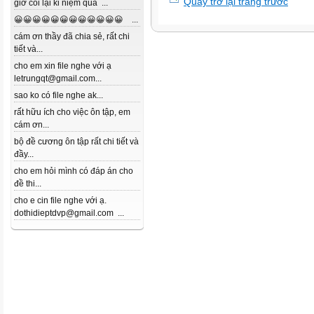
Quay trở lại trang trước
giờ coi lại kỉ niệm quá ...
😀😀😀😀😀😀😀😀😀😀😀😀 ...
cám ơn thầy đã chia sẻ, rất chi
tiết và...
cho em xin file nghe với ạ
letrungqt@gmail.com...
sao ko có file nghe ak...
rất hữu ích cho việc ôn tập, em
cám ơn...
bộ đề cương ôn tập rất chi tiết và
đầy...
cho em hỏi mình có đáp án cho
đề thi...
cho e cin file nghe với ạ.
dothidieptdvp@gmail.com ...