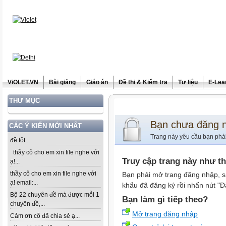
ViOLET.VN
Bài giảng
Giáo án
Đề thi & Kiểm tra
Tư liệu
E-Lea
THƯ MỤC
Bạn chưa đăng 
CÁC Ý KIẾN MỚI NHẤT
Trang này yêu cầu bạn phả
đề tốt...
thầy cô cho em xin file nghe với
Truy cập trang này như t
ạ!...
thầy cô cho em xin file nghe với
Bạn phải mở trang đăng nhập, s
ạ! email:...
khẩu đã đăng ký rồi nhấn nút "Đ
Bộ 22 chuyên đề mà được mỗi 1
Bạn làm gì tiếp theo?
chuyên đề,...
Mở trang đăng nhập
Cảm ơn cô đã chia sẻ ạ...