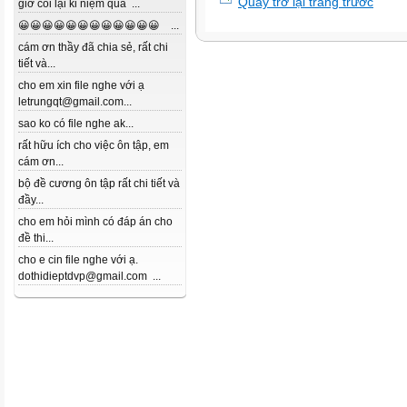
Quay trở lại trang trước
giờ coi lại kỉ niệm quá ...
😀😀😀😀😀😀😀😀😀😀😀😀 ...
cám ơn thầy đã chia sẻ, rất chi
tiết và...
cho em xin file nghe với ạ
letrungqt@gmail.com...
sao ko có file nghe ak...
rất hữu ích cho việc ôn tập, em
cám ơn...
bộ đề cương ôn tập rất chi tiết và
đầy...
cho em hỏi mình có đáp án cho
đề thi...
cho e cin file nghe với ạ.
dothidieptdvp@gmail.com ...