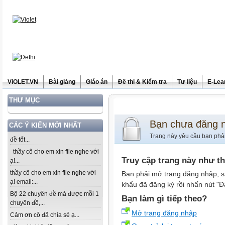
ViOLET.VN
Bài giảng
Giáo án
Đề thi & Kiểm tra
Tư liệu
E-Lea
THƯ MỤC
Bạn chưa đăng 
CÁC Ý KIẾN MỚI NHẤT
Trang này yêu cầu bạn phả
đề tốt...
thầy cô cho em xin file nghe với
Truy cập trang này như t
ạ!...
thầy cô cho em xin file nghe với
Bạn phải mở trang đăng nhập, s
ạ! email:...
khẩu đã đăng ký rồi nhấn nút "Đ
Bộ 22 chuyên đề mà được mỗi 1
Bạn làm gì tiếp theo?
chuyên đề,...
Mở trang đăng nhập
Cảm ơn cô đã chia sẻ ạ...