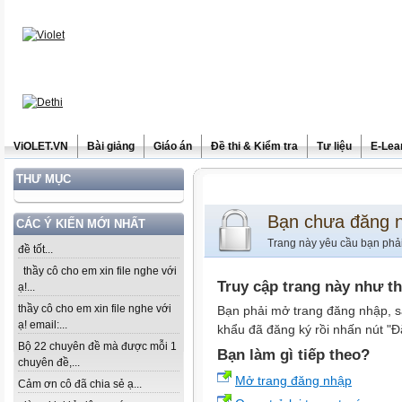
ViOLET.VN
Bài giảng
Giáo án
Đề thi & Kiểm tra
Tư liệu
E-Lea
THƯ MỤC
Bạn chưa đăng 
CÁC Ý KIẾN MỚI NHẤT
Trang này yêu cầu bạn phả
đề tốt...
thầy cô cho em xin file nghe với
Truy cập trang này như t
ạ!...
thầy cô cho em xin file nghe với
Bạn phải mở trang đăng nhập, s
ạ! email:...
khẩu đã đăng ký rồi nhấn nút "Đ
Bộ 22 chuyên đề mà được mỗi 1
Bạn làm gì tiếp theo?
chuyên đề,...
Mở trang đăng nhập
Cảm ơn cô đã chia sẻ ạ...