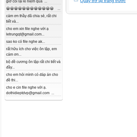
Quay trở lại trang trước
giờ coi lại kỉ niệm quá ...
😀😀😀😀😀😀😀😀😀😀😀😀 ...
cám ơn thầy đã chia sẻ, rất chi
tiết và...
cho em xin file nghe với ạ
letrungqt@gmail.com...
sao ko có file nghe ak...
rất hữu ích cho việc ôn tập, em
cám ơn...
bộ đề cương ôn tập rất chi tiết và
đầy...
cho em hỏi mình có đáp án cho
đề thi...
cho e cin file nghe với ạ.
dothidieptdvp@gmail.com ...